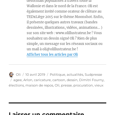
désormais popularisés à travers toute la
Wallonie et dans le nord de la France. Oli est
également invité comme orateur de clôture au
TEDxLiège 2015 sur le thème Moonshot. Enfin,
il présente quelques autres travaux (bandes
dessinées, illustrations, vidéos, animations… )
sur son site web : www.olillustrateur.be ! Vous
souhaitez un dessin signé Oli ? Rien de plus
simple, un message sur les réseaux sociaux ou
un mail à oli@olillustrateur.be !
Afficher tous les articles par Oli
Auteur
Publié
Catégories
Oli
10 avril 2019
Politique, actualités
,
Sudpresse
le
Étiquettes
agee
,
Arlon
,
caricature
,
cartoon
,
dessin
,
Dimitri Fourny
,
élections
,
maison de repos
,
Oli
,
presse
,
procuration
,
vieux
Laisser un commentaire