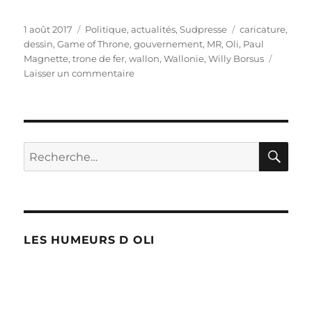
Publié
Catégories
Étiquettes
1 août 2017
Politique, actualités
,
Sudpresse
caricature
,
le
dessin
,
Game of Throne
,
gouvernement
,
MR
,
Oli
,
Paul
Magnette
,
trone de fer
,
wallon
,
Wallonie
,
Willy Borsus
sur
Laisser un commentaire
Willy
Borsus
et
sa
maison
RE
Recherche
blanche
pour :
LES HUMEURS D OLI