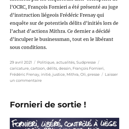
l’OCRC, François Fornieri a été présenté au juge
d’instruction liégeois Frédéric Frenay qui
enquête sur de potentiels délits d’initiés lors de
l’achat d’actions Mithra. Ce dernier a décidé
d’inculper le businessman, tout en le libérant
sous conditions.
Publié
Catégories
Étiquettes
29 avril 2021
Politique, actualités
,
Sudpresse
le
caricature
,
cartoon
,
délits
,
dessin
,
François Fornieri
,
Frédéric Frenay
,
initié
,
justice
,
Mithra
,
Oli
,
presse
Laisser
sur
un commentaire
François
Fornieri
inculpé
Fornieri de sortie !