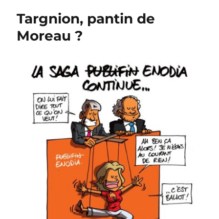
ne
Targnion, pantin de
veut
pas
Moreau ?
Fornieri