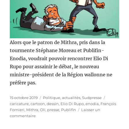
Alors que le patron de Mithra, pris dans la
tourmente Stéphane Moreau et Publifin-
Enodia, voudrait pouvoir rencontrer Elio Di
Rupo pour assainir le débat, le nouveau
ministre-président de la Région wallonne ne
préfère pas.
Publié
Catégories
Étiquettes
15 octobre 2019
Politique, actualités
,
Sudpresse
le
caricature
,
cartoon
,
dessin
,
Elio Di Rupo
,
enodia
,
François
Fornieri
,
Mithra
,
Oli
,
presse
,
Publifin
Laisser un
sur
commentaire
Di
Rupo