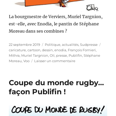
La bourgmestre de Verviers, Muriel Targnion,
est-elle, avec Enodia, le pantin de Stéphane
Moreau dans ses combines ?
Publié
Catégories
Étiquet
22 septembre 2019
Politique, actualités
,
Sudpresse
le
caricature
,
cartoon
,
dessin
,
enodia
,
François Fornieri
,
Mithra
,
Muriel Targnion
,
Oli
,
presse
,
Publifin
,
Stéphane
sur
Moreau
,
Voo
Laisser un commentaire
Targnion,
pantin
de
Coupe du monde rugby…
Moreau
?
façon Publifin !