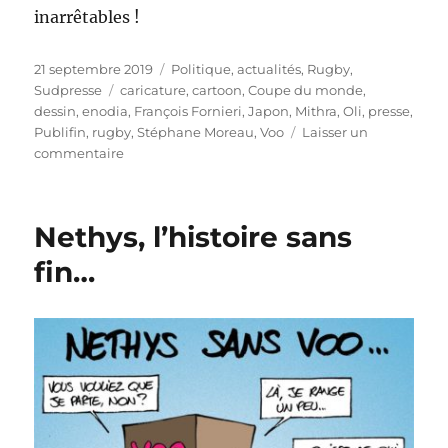
inarrêtables !
Publié
Catégories
21 septembre 2019
Politique, actualités
,
Rugby
,
le
Étiquettes
Sudpresse
caricature
,
cartoon
,
Coupe du monde
,
dessin
,
enodia
,
François Fornieri
,
Japon
,
Mithra
,
Oli
,
presse
,
Publifin
,
rugby
,
Stéphane Moreau
,
Voo
Laisser un
sur
commentaire
Coupe
du
monde
Nethys, l’histoire sans
rugby…
façon
fin…
Publifin
!