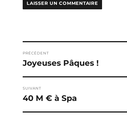
Navigation
PRÉCÉDENT
de
Joyeuses Pâques !
Publication
précédente :
l’article
SUIVANT
40 M € à Spa
Publication
suivante :