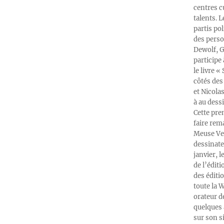
centres c
talents. 
partis po
des perso
Dewolf, G
participe
le livre 
côtés des 
et Nicola
à au dess
Cette pre
faire rema
Meuse Ver
dessinate
janvier, l
de l’édit
des éditi
toute la 
orateur d
quelques 
sur son s