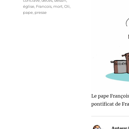
conclave
,
décès
,
dessin
,
église
,
Francois
,
mort
,
Oli
,
pape
,
presse
Le pape François 
pontificat de Fr
Auteur/