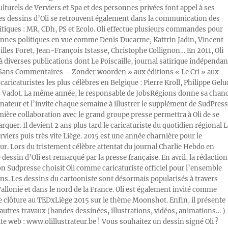
ulturels de Verviers et Spa et des personnes privées font appel à ses
Les dessins d’Oli se retrouvent également dans la communication des
litiques : MR, CDh, PS et Ecolo. Oli effectue plusieurs commandes pour
nnes politiques en vue comme Denis Ducarme, Kattrin Jadin, Vincent
illes Foret, Jean-François Istasse, Christophe Collignon… En 2011, Oli
 à diverses publications dont Le Poiscaille, journal satirique indépendan
« Sans Commentaires – Zonder woorden » aux éditions « Le Cri » aux
caricaturistes les plus célèbres en Belgique : Pierre Kroll, Philippe Gelu
s Vadot. La même année, le responsable de JobsRégions donne sa chan
inateur et l’invite chaque semaine à illustrer le supplément de SudPress
mière collaboration avec le grand groupe presse permettra à Oli de se
rquer. Il devient 2 ans plus tard le caricaturiste du quotidien régional L
viers puis très vite Liège. 2015 est une année charnière pour le
ur. Lors du tristement célèbre attentat du journal Charlie Hebdo en
e dessin d’Oli est remarqué par la presse française. En avril, la rédaction
ion Sudpresse choisit Oli comme caricaturiste officiel pour l’ensemble
ons. Les dessins du cartooniste sont désormais popularisés à travers
Wallonie et dans le nord de la France. Oli est également invité comme
e clôture au TEDxLiège 2015 sur le thème Moonshot. Enfin, il présente
autres travaux (bandes dessinées, illustrations, vidéos, animations… )
ite web : www.olillustrateur.be ! Vous souhaitez un dessin signé Oli ?