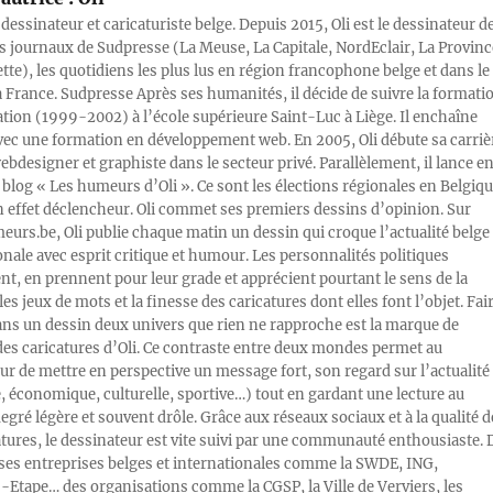
 dessinateur et caricaturiste belge. Depuis 2015, Oli est le dessinateur d
s journaux de Sudpresse (La Meuse, La Capitale, NordEclair, La Provinc
ette), les quotidiens les plus lus en région francophone belge et dans le
a France. Sudpresse Après ses humanités, il décide de suivre la formati
ration (1999-2002) à l’école supérieure Saint-Luc à Liège. Il enchaîne
vec une formation en développement web. En 2005, Oli débute sa carriè
designer et graphiste dans le secteur privé. Parallèlement, il lance e
blog « Les humeurs d’Oli ». Ce sont les élections régionales en Belgiq
n effet déclencheur. Oli commet ses premiers dessins d’opinion. Sur
rs.be, Oli publie chaque matin un dessin qui croque l’actualité belge 
onale avec esprit critique et humour. Les personnalités politiques
, en prennent pour leur grade et apprécient pourtant le sens de la
les jeux de mots et la finesse des caricatures dont elles font l’objet. Fai
ans un dessin deux univers que rien ne rapproche est la marque de
des caricatures d’Oli. Ce contraste entre deux mondes permet au
ur de mettre en perspective un message fort, son regard sur l’actualité
e, économique, culturelle, sportive…) tout en gardant une lecture au
egré légère et souvent drôle. Grâce aux réseaux sociaux et à la qualité d
atures, le dessinateur est vite suivi par une communauté enthousiaste. 
s entreprises belges et internationales comme la SWDE, ING,
Etape… des organisations comme la CGSP, la Ville de Verviers, les