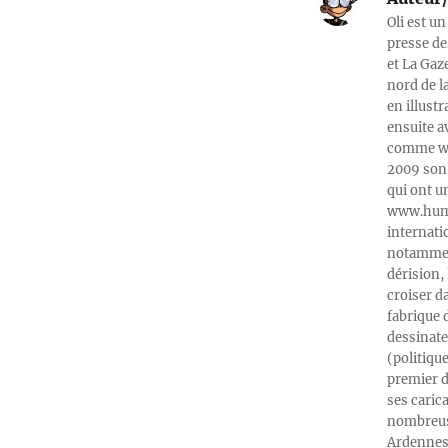
Oli est un
presse de
et La Gaz
nord de l
en illust
ensuite a
comme web
2009 son 
qui ont u
www.humeu
internati
notamment
dérision, 
croiser d
fabrique 
dessinate
(politiqu
premier d
ses caric
nombreuse
Ardennes-