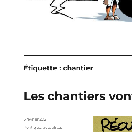
Étiquette :
chantier
Les chantiers von
Publié
5 février 2021
le
Catégories
Politique, actualités
,