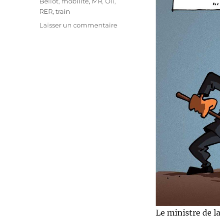
Bellot
,
mobilité
,
MR
,
Oli
,
RER
,
train
sur
Laisser un commentaire
Le
chantier
du
RER
va
reprendre
(enfin)
!
Le ministre de la