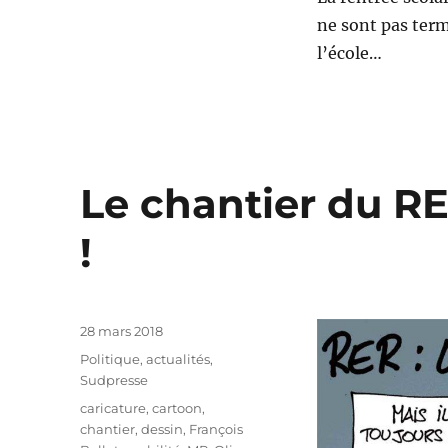
ne sont pas ter
l’école…
Le chantier du RE
!
Publié
28 mars 2018
le
Catégories
Politique, actualités
,
Sudpresse
Étiquettes
caricature
,
cartoon
,
chantier
,
dessin
,
François