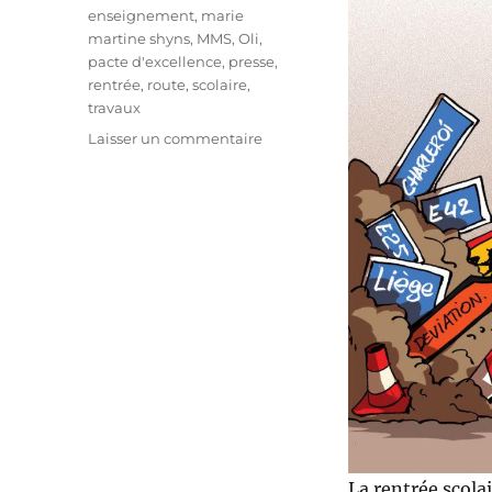
enseignement
,
marie
martine shyns
,
MMS
,
Oli
,
pacte d'excellence
,
presse
,
rentrée
,
route
,
scolaire
,
travaux
sur
Laisser un commentaire
La
rentrée
en
chantier
!
La rentrée scolai