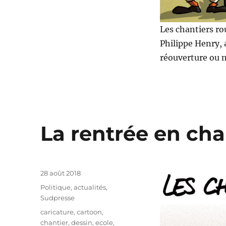
Les chantiers ro
Philippe Henry, 
réouverture ou n
La rentrée en chan
Publié
28 août 2018
le
Catégories
Politique, actualités
,
Sudpresse
Étiquettes
caricature
,
cartoon
,
chantier
,
dessin
,
ecole
,