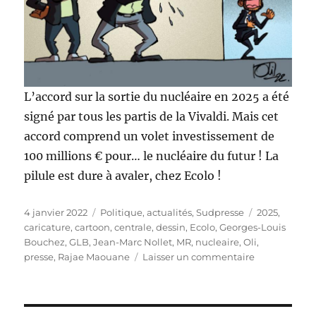
L’accord sur la sortie du nucléaire en 2025 a été
signé par tous les partis de la Vivaldi. Mais cet
accord comprend un volet investissement de
100 millions € pour… le nucléaire du futur ! La
pilule est dure à avaler, chez Ecolo !
Publié
Catégories
Étiquettes
4 janvier 2022
Politique, actualités
,
Sudpresse
2025
,
le
caricature
,
cartoon
,
centrale
,
dessin
,
Ecolo
,
Georges-Louis
Bouchez
,
GLB
,
Jean-Marc Nollet
,
MR
,
nucleaire
,
Oli
,
sur
presse
,
Rajae Maouane
Laisser un commentaire
Nucléaire
:
la
pilule