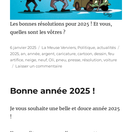
Les bonnes résolutions pour 2025 ! Et vous,
quelles sont les vôtres ?
Publié
Catégories
Étiqu
6 janvier 2025
La Meuse Verviers
,
Politique, actualités
le
2025
,
an
,
année
,
argent
,
caricature
,
cartoon
,
dessin
,
feu
artifice
,
neige
,
neuf
,
Oli
,
pneu
,
presse
,
résolution
,
voiture
sur
Laisser un commentaire
Les
bonnes
résolutions
Bonne année 2025 !
pour
2025
!
Je vous souhaite une belle et douce année 2025
!