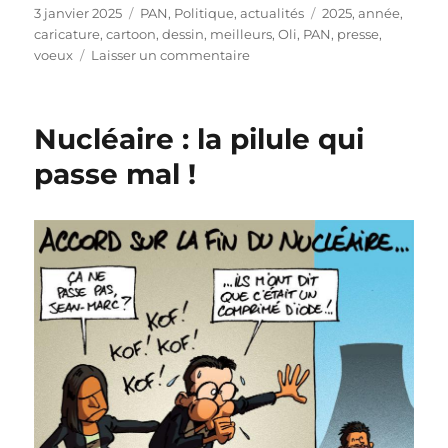
Publié
Catégories
Étiquettes
3 janvier 2025
PAN
,
Politique, actualités
2025
,
année
,
le
caricature
,
cartoon
,
dessin
,
meilleurs
,
Oli
,
PAN
,
presse
,
sur
voeux
Laisser un commentaire
Bonne
année
2025
Nucléaire : la pilule qui
!
passe mal !