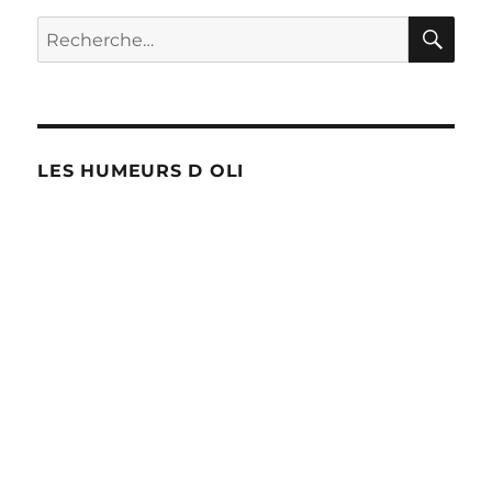
qui
RE
Recherche
passe
pour :
mal
!
LES HUMEURS D OLI