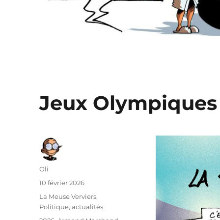
Jeux Olympiques 
Auteur
Oli
Publié
10 février 2026
le
Catégories
La Meuse Verviers
,
Politique, actualités