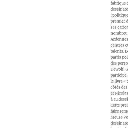
fabrique 
dessinate
(politiqu
premier d
ses caric
nombreuse
Ardennes-
centres c
talents. 
partis po
des perso
Dewolf, G
participe
le livre 
côtés des 
et Nicola
à au dess
Cette pre
faire rema
Meuse Ver
dessinate