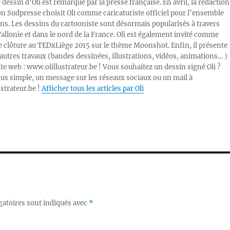
e dessin d’Oli est remarqué par la presse française. En avril, la rédaction
ion Sudpresse choisit Oli comme caricaturiste officiel pour l’ensemble
ons. Les dessins du cartooniste sont désormais popularisés à travers
Wallonie et dans le nord de la France. Oli est également invité comme
e clôture au TEDxLiège 2015 sur le thème Moonshot. Enfin, il présente
autres travaux (bandes dessinées, illustrations, vidéos, animations… )
ite web : www.olillustrateur.be ! Vous souhaitez un dessin signé Oli ?
lus simple, un message sur les réseaux sociaux ou un mail à
ustrateur.be !
Afficher tous les articles par Oli
gatoires sont indiqués avec
*