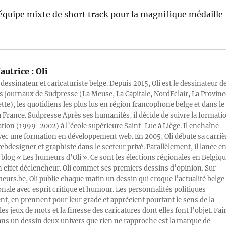
’équipe mixte de short track pour la magnifique médaille
autrice :
Oli
 dessinateur et caricaturiste belge. Depuis 2015, Oli est le dessinateur d
s journaux de Sudpresse (La Meuse, La Capitale, NordEclair, La Provinc
ette), les quotidiens les plus lus en région francophone belge et dans le
a France. Sudpresse Après ses humanités, il décide de suivre la formati
ration (1999-2002) à l’école supérieure Saint-Luc à Liège. Il enchaîne
vec une formation en développement web. En 2005, Oli débute sa carriè
designer et graphiste dans le secteur privé. Parallèlement, il lance e
blog « Les humeurs d’Oli ». Ce sont les élections régionales en Belgiq
n effet déclencheur. Oli commet ses premiers dessins d’opinion. Sur
rs.be, Oli publie chaque matin un dessin qui croque l’actualité belge 
onale avec esprit critique et humour. Les personnalités politiques
, en prennent pour leur grade et apprécient pourtant le sens de la
les jeux de mots et la finesse des caricatures dont elles font l’objet. Fai
ans un dessin deux univers que rien ne rapproche est la marque de