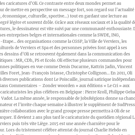
des caricatures d’Oli. Ce contraste entre deux mondes permet au
ur de mettre en perspective un message fort, son regard sur l’actualité
e, économique, culturelle, sportive…) tout en gardant une lecture au
egré légère et souvent drôle. Grâce aux réseaux sociaux et à la qualité d
atures, le dessinateur est vite suivi par une communauté enthousiaste. 
s entreprises belges et internationales comme la SWDE, ING,
Etape… des organisations comme la CGSP, la Ville de Verviers, les
ulturels de Verviers et Spa et des personnes privées font appel à ses
Les dessins d’Oli se retrouvent également dans la communication des
litiques : MR, CDh, PS et Ecolo. Oli effectue plusieurs commandes pour
nnes politiques en vue comme Denis Ducarme, Kattrin Jadin, Vincent
illes Foret, Jean-François Istasse, Christophe Collignon… En 2011, Oli
 à diverses publications dont Le Poiscaille, journal satirique indépendan
« Sans Commentaires – Zonder woorden » aux éditions « Le Cri » aux
caricaturistes les plus célèbres en Belgique : Pierre Kroll, Philippe Gelu
s Vadot. La même année, le responsable de JobsRégions donne sa chan
inateur et l’invite chaque semaine à illustrer le supplément de SudPress
mière collaboration avec le grand groupe presse permettra à Oli de se
rquer. Il devient 2 ans plus tard le caricaturiste du quotidien régional L
viers puis très vite Liège. 2015 est une année charnière pour le
ur. Lors du tristement célèbre attentat du journal Charlie Hebdo en