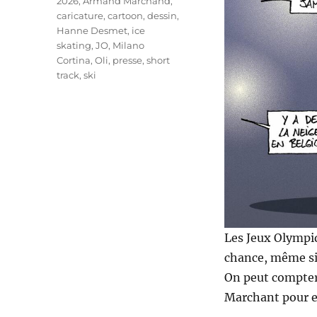
Étiquettes
2026
,
Armand Marchand
,
caricature
,
cartoon
,
dessin
,
Hanne Desmet
,
ice
skating
,
JO
,
Milano
Cortina
,
Oli
,
presse
,
short
track
,
ski
Les Jeux Olympiq
chance, même si 
On peut compter
Marchant pour e