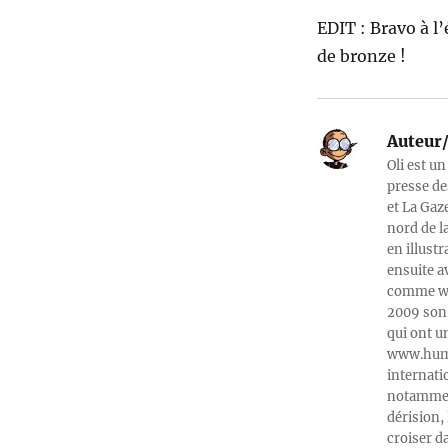
EDIT : Bravo à l
de bronze !
Auteur/
Oli est un
presse de
et La Gaz
nord de l
en illust
ensuite a
comme web
2009 son 
qui ont u
www.humeu
internati
notamment
dérision, 
croiser d