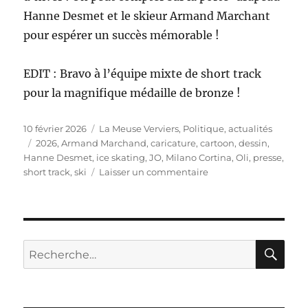
Hanne Desmet et le skieur Armand Marchant
pour espérer un succès mémorable !
EDIT : Bravo à l’équipe mixte de short track
pour la magnifique médaille de bronze !
Publié
Catégories
10 février 2026
La Meuse Verviers
,
Politique, actualités
le
Étiquettes
2026
,
Armand Marchand
,
caricature
,
cartoon
,
dessin
,
Hanne Desmet
,
ice skating
,
JO
,
Milano Cortina
,
Oli
,
presse
,
sur
short track
,
ski
Laisser un commentaire
Jeux
Olympiques
Milano
Cortina
2026
RE
Recherche
pour :