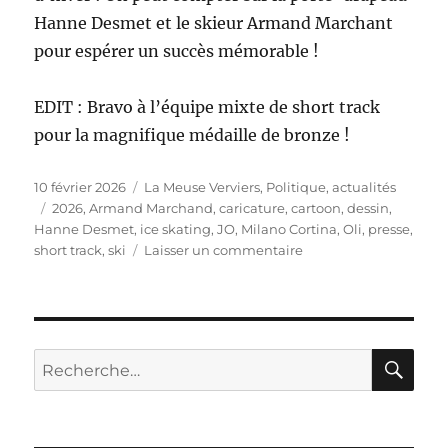
Hanne Desmet et le skieur Armand Marchant
pour espérer un succès mémorable !
EDIT : Bravo à l’équipe mixte de short track
pour la magnifique médaille de bronze !
Publié
Catégories
10 février 2026
La Meuse Verviers
,
Politique, actualités
le
Étiquettes
2026
,
Armand Marchand
,
caricature
,
cartoon
,
dessin
,
Hanne Desmet
,
ice skating
,
JO
,
Milano Cortina
,
Oli
,
presse
,
sur
short track
,
ski
Laisser un commentaire
Jeux
Olympiques
Milano
Cortina
2026
RE
Recherche
pour :