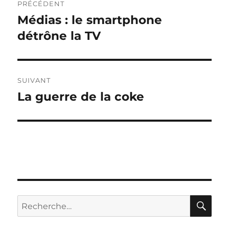
PRÉCÉDENT
de
Médias : le smartphone
Publication
précédente :
détrône la TV
l’article
SUIVANT
La guerre de la coke
Publication
suivante :
RE
Recherche
pour :