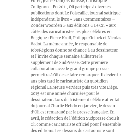
Foret, Jean-François Istasse, Christophe
Collignon… En 2011, Oli participe à diverses
publications dont Le Poiscaille, journal satirique
indépendant, le livre « Sans Commentaires –
Zonder woorden » aux éditions « Le Cri » aux
côtés des caricaturistes les plus célèbres en
Belgique : Pierre Kroll, Philippe Geluck et Nicolas
Vadot. La même année, le responsable de
JobsRégions donne sa chance à au dessinateur
et l’invite chaque semaine à illustrer le
supplément de SudPresse. Cette première
collaboration avec le grand groupe presse
permettra à Oli de se faire remarquer. Il devient 2
ans plus tard le caricaturiste du quotidien
régional La Meuse Verviers puis très vite Liège.
2015 est une année charnière pour le
dessinateur. Lors du tristement célèbre attentat
du journal Charlie Hebdo en janvier, le dessin
d’Oli est remarqué par la presse française. En
avril, la rédaction de l’édition Sudpresse choisit
Oli comme caricaturiste officiel pour l’ensemble
des éditions. Les dessins du cartooniste sont