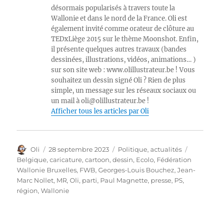
désormais popularisés à travers toute la
Wallonie et dans le nord de la France. Oli est
également invité comme orateur de clôture au
TEDxLiège 2015 sur le thème Moonshot. Enfin,
il présente quelques autres travaux (bandes
dessinées, illustrations, vidéos, animations… )
sur son site web : www.olillustrateur.be ! Vous
souhaitez un dessin signé Oli ? Rien de plus
simple, un message sur les réseaux sociaux ou
un mail à oli@olillustrateur.be !
Afficher tous les articles par Oli
Auteur
Publié
Catégories
Étiquett
Oli
28 septembre 2023
Politique, actualités
le
Belgique
,
caricature
,
cartoon
,
dessin
,
Ecolo
,
Fédération
Wallonie Bruxelles
,
FWB
,
Georges-Louis Bouchez
,
Jean-
Marc Nollet
,
MR
,
Oli
,
parti
,
Paul Magnette
,
presse
,
PS
,
région
,
Wallonie