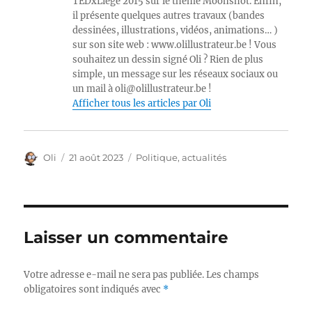
TEDxLiège 2015 sur le thème Moonshot. Enfin,
il présente quelques autres travaux (bandes
dessinées, illustrations, vidéos, animations… )
sur son site web : www.olillustrateur.be ! Vous
souhaitez un dessin signé Oli ? Rien de plus
simple, un message sur les réseaux sociaux ou
un mail à oli@olillustrateur.be !
Afficher tous les articles par Oli
Auteur
Publié
Catégories
Oli
21 août 2023
Politique, actualités
le
Laisser un commentaire
Votre adresse e-mail ne sera pas publiée.
Les champs
obligatoires sont indiqués avec
*