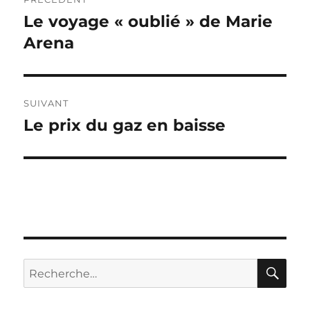
de
Le voyage « oublié » de Marie
Publication
précédente :
Arena
l’article
SUIVANT
Le prix du gaz en baisse
Publication
suivante :
RE
Recherche
pour :