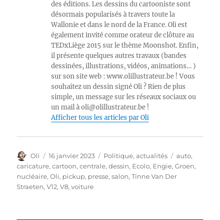
des éditions. Les dessins du cartooniste sont
désormais popularisés à travers toute la
Wallonie et dans le nord de la France. Oli est
également invité comme orateur de clôture au
TEDxLiège 2015 sur le thème Moonshot. Enfin,
il présente quelques autres travaux (bandes
dessinées, illustrations, vidéos, animations… )
sur son site web : www.olillustrateur.be ! Vous
souhaitez un dessin signé Oli ? Rien de plus
simple, un message sur les réseaux sociaux ou
un mail à oli@olillustrateur.be !
Afficher tous les articles par Oli
Auteur
Publié
Catégories
Étiquettes
Oli
16 janvier 2023
Politique, actualités
auto
,
le
caricature
,
cartoon
,
centrale
,
dessin
,
Ecolo
,
Engie
,
Groen
,
nucléaire
,
Oli
,
pickup
,
presse
,
salon
,
Tinne Van Der
Straeten
,
V12
,
V8
,
voiture