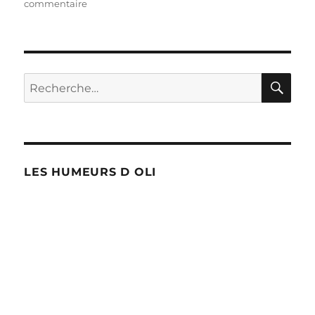
le
sur
commentaire
Perte
de
biodiversité
RE
Recherche
pour :
LES HUMEURS D OLI