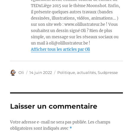
TEDxLiège 2015 sur le thème Moonshot. Enfin,
il présente quelques autres travaux (bandes
dessinées, illustrations, vidéos, animations… )
sur son site web : www.olillustrateur.be ! Vous
souhaitez un dessin signé Oli ? Rien de plus
simple, un message sur les réseaux sociaux ou
un mail à oli@olillustrateur.be !
Afficher tous les articles par Oli
Auteur
Publié
Catégories
Oli
14 juin 2022
Politique, actualités
,
Sudpresse
le
Laisser un commentaire
Votre adresse e-mail ne sera pas publiée.
Les champs
obligatoires sont indiqués avec
*