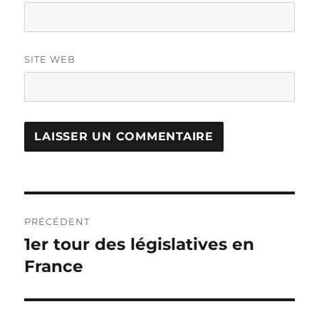
SITE WEB
Navigation
PRÉCÉDENT
de
1er tour des législatives en
Publication
précédente :
France
l’article