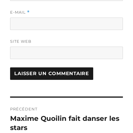
E-MAIL
*
SITE WEB
Navigation
PRÉCÉDENT
de
Maxime Quoilin fait danser les
Publication
précédente :
stars
l’article