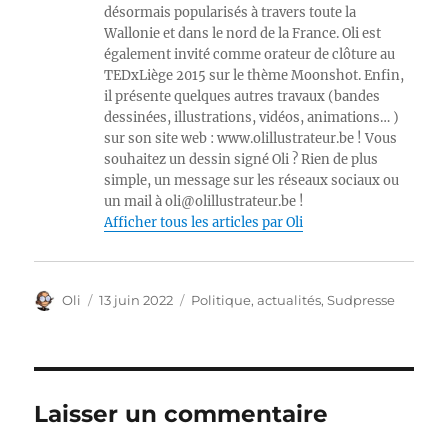
désormais popularisés à travers toute la
Wallonie et dans le nord de la France. Oli est
également invité comme orateur de clôture au
TEDxLiège 2015 sur le thème Moonshot. Enfin,
il présente quelques autres travaux (bandes
dessinées, illustrations, vidéos, animations… )
sur son site web : www.olillustrateur.be ! Vous
souhaitez un dessin signé Oli ? Rien de plus
simple, un message sur les réseaux sociaux ou
un mail à oli@olillustrateur.be !
Afficher tous les articles par Oli
Auteur
Publié
Catégories
Oli
13 juin 2022
Politique, actualités
,
Sudpresse
le
Laisser un commentaire