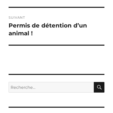
SUIVANT
Permis de détention d’un
Publication
suivante :
animal !
RE
Recherche
pour :