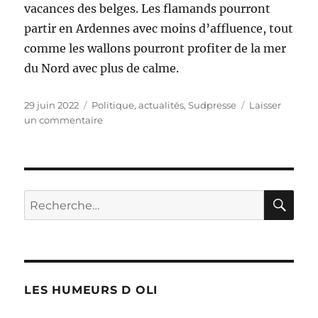
vacances des belges. Les flamands pourront
partir en Ardennes avec moins d’affluence, tout
comme les wallons pourront profiter de la mer
du Nord avec plus de calme.
Publié
Catégories
29 juin 2022
Politique, actualités
,
Sudpresse
Laisser
le
sur
un commentaire
Les
vacances
selon
les
nouveaux
RE
Recherche
rythmes
pour :
scolaires
!
LES HUMEURS D OLI