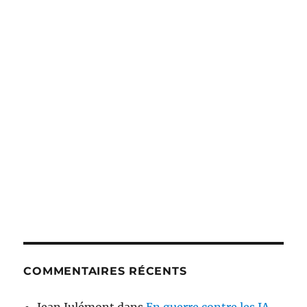
COMMENTAIRES RÉCENTS
Jean Julémont
dans
En guerre contre les IA