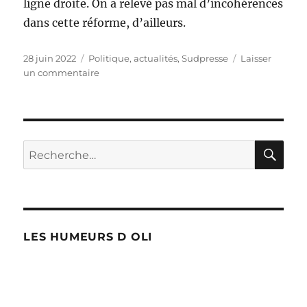
ligne droite. On a relevé pas mal d’incohérences
dans cette réforme, d’ailleurs.
Publié
Catégories
28 juin 2022
Politique, actualités
,
Sudpresse
Laisser
le
sur
un commentaire
Une
réforme
qui
semble
injuste
RE
Recherche
!
pour :
LES HUMEURS D OLI