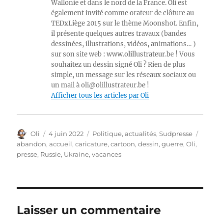
Wallonie et dans le nord de la France. Oli est
également invité comme orateur de clôture au
TEDxLiège 2015 sur le thème Moonshot. Enfin,
il présente quelques autres travaux (bandes
dessinées, illustrations, vidéos, animations… )
sur son site web : www.olillustrateur.be ! Vous
souhaitez un dessin signé Oli ? Rien de plus
simple, un message sur les réseaux sociaux ou
un mail à oli@olillustrateur.be !
Afficher tous les articles par Oli
Auteur
Publié
Catégories
Étiqu
Oli
4 juin 2022
Politique, actualités
,
Sudpresse
le
abandon
,
accueil
,
caricature
,
cartoon
,
dessin
,
guerre
,
Oli
,
presse
,
Russie
,
Ukraine
,
vacances
Laisser un commentaire