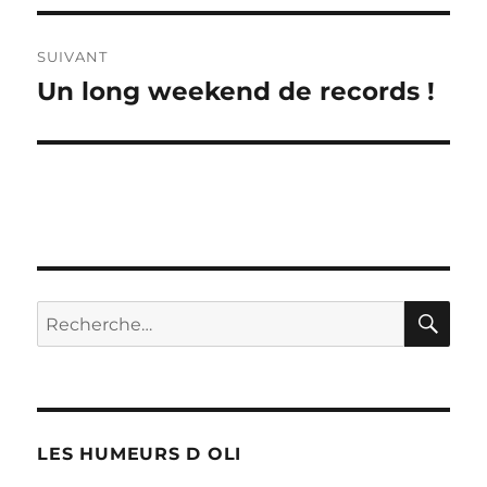
SUIVANT
Un long weekend de records !
Publication
suivante :
RE
Recherche
pour :
LES HUMEURS D OLI