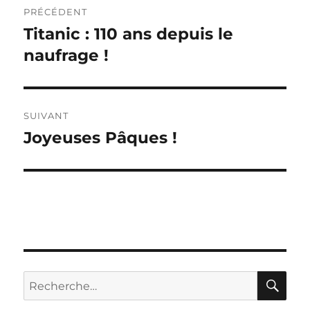
PRÉCÉDENT
de
Titanic : 110 ans depuis le
Publication
précédente :
naufrage !
l’article
SUIVANT
Joyeuses Pâques !
Publication
suivante :
RE
Recherche
pour :