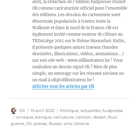
avril, la rédaction de l’édition Sudpresse choisit
Oli comme caricaturiste officiel pour l’ensemble
des éditions. Les dessins du cartooniste sont
désormais popularisés à travers toute la
Wallonie et dans le nord de la France. Oli est
également invité comme orateur de clôture au
TEDxLiège 2015 sur le thème Moonshot. Enfin,
il présente quelques autres travaux (bandes
dessinées, illustrations, vidéos, animations… )
sur son site web : www.olillustrateur.be ! Vous
souhaitez un dessin signé Oli ? Rien de plus
simple, un message sur les réseaux sociaux ou
un mail à oli@olillustrateur.be !
Afficher tous les articles par Oli
Auteur
Publié
Catégories
Oli
15 avril 2022
Politique, actualités
,
Sudpresse
le
Étiquettes
arnaque
,
banque
,
caricature
,
cartoon
,
dessin
,
faux
,
guerre
,
Oli
,
presse
,
Russie
,
sms
,
Ukraine