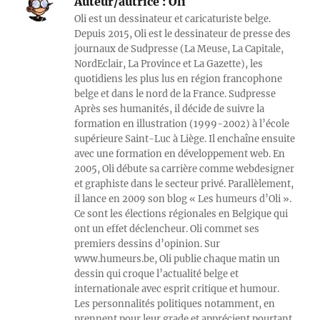
Auteur/autrice :
Oli
Oli est un dessinateur et caricaturiste belge.
Depuis 2015, Oli est le dessinateur de presse des
journaux de Sudpresse (La Meuse, La Capitale,
NordEclair, La Province et La Gazette), les
quotidiens les plus lus en région francophone
belge et dans le nord de la France. Sudpresse
Après ses humanités, il décide de suivre la
formation en illustration (1999-2002) à l’école
supérieure Saint-Luc à Liège. Il enchaîne ensuite
avec une formation en développement web. En
2005, Oli débute sa carrière comme webdesigner
et graphiste dans le secteur privé. Parallèlement,
il lance en 2009 son blog « Les humeurs d’Oli ».
Ce sont les élections régionales en Belgique qui
ont un effet déclencheur. Oli commet ses
premiers dessins d’opinion. Sur
www.humeurs.be, Oli publie chaque matin un
dessin qui croque l’actualité belge et
internationale avec esprit critique et humour.
Les personnalités politiques notamment, en
prennent pour leur grade et apprécient pourtant