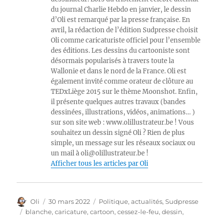
du journal Charlie Hebdo en janvier, le dessin
d’Oli est remarqué par la presse française. En
avril, la rédaction de l’édition Sudpresse choisit
Oli comme caricaturiste officiel pour l’ensemble
des éditions. Les dessins du cartooniste sont
désormais popularisés à travers toute la
Wallonie et dans le nord de la France. Oli est
également invité comme orateur de clôture au
TEDxLiège 2015 sur le thème Moonshot. Enfin,
il présente quelques autres travaux (bandes
dessinées, illustrations, vidéos, animations… )
sur son site web : www.olillustrateur.be ! Vous
souhaitez un dessin signé Oli ? Rien de plus
simple, un message sur les réseaux sociaux ou
un mail à oli@olillustrateur.be !
Afficher tous les articles par Oli
Auteur
Publié
Catégories
Oli
30 mars 2022
Politique, actualités
,
Sudpresse
le
Étiquettes
blanche
,
caricature
,
cartoon
,
cessez-le-feu
,
dessin
,