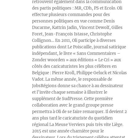
retrouvent également dans la communication
des partis politiques : MR, CDh, PS et Ecolo. Oli
effectue plusieurs commandes pour des
personnes politiques en vue comme Denis
Ducarme, Kattrin Jadin, Vincent Dewolf, Gilles
Foret, Jean-François Istasse, Christophe
Collignon… En 2011, Oli participe à diverses
publications dont Le Poiscaille, journal satirique
indépendant, le livre « Sans Commentaires –
Zonder woorden » aux éditions « Le Cri » aux
côtés des caricaturistes les plus célèbres en
Belgique : Pierre Kroll, Philippe Geluck et Nicolas
Vadot. La même année, le responsable de
JobsRégions donne sa chance à au dessinateur
et l’invite chaque semaine à illustrer le
supplément de SudPresse. Cette première
collaboration avec le grand groupe presse
permettra à Oli de se faire remarquer. Il devient 2
ans plus tard le caricaturiste du quotidien
régional La Meuse Verviers puis très vite Liège.
2015 est une année charnière pour le
dessinateur. Lors du tristement célèbre attentat