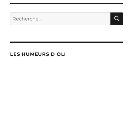
RE
Recherche
pour :
LES HUMEURS D OLI