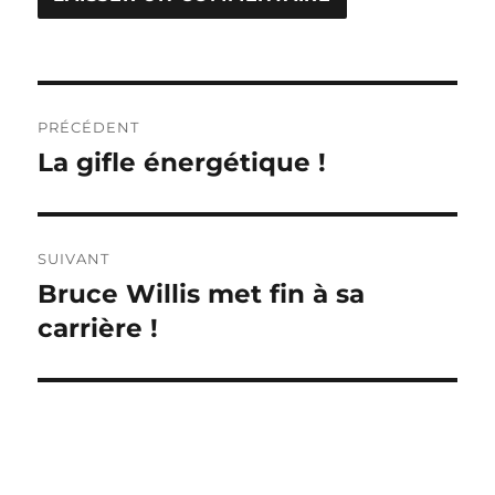
Navigation
PRÉCÉDENT
de
La gifle énergétique !
Publication
précédente :
l’article
SUIVANT
Bruce Willis met fin à sa
Publication
suivante :
carrière !