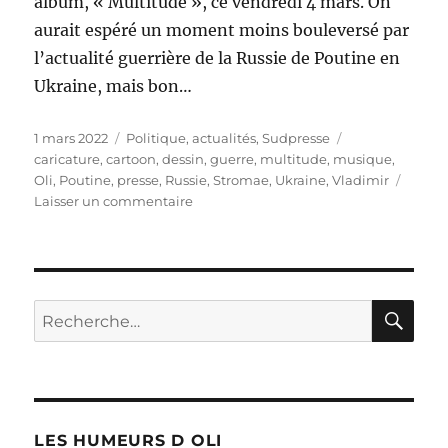
album, « Multitude », ce vendredi 4 mars. On
aurait espéré un moment moins bouleversé par
l’actualité guerrière de la Russie de Poutine en
Ukraine, mais bon…
Publié
Catégories
Étiquettes
1 mars 2022
Politique, actualités
,
Sudpresse
le
caricature
,
cartoon
,
dessin
,
guerre
,
multitude
,
musique
,
Oli
,
Poutine
,
presse
,
Russie
,
Stromae
,
Ukraine
,
Vladimir
sur
Laisser un commentaire
Le
nouvel
album
de
Stromae
RE
Recherche
pour :
LES HUMEURS D OLI