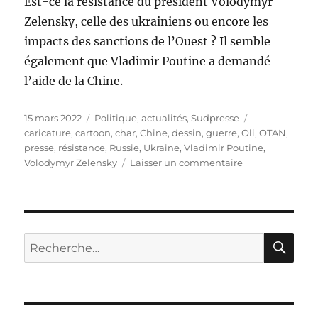
Est-ce la résistance du président Volodymyr
Zelensky, celle des ukrainiens ou encore les
impacts des sanctions de l’Ouest ? Il semble
également que Vladimir Poutine a demandé
l’aide de la Chine.
Publié
Catégories
Étiquettes
15 mars 2022
Politique, actualités
,
Sudpresse
le
caricature
,
cartoon
,
char
,
Chine
,
dessin
,
guerre
,
Oli
,
OTAN
,
presse
,
résistance
,
Russie
,
Ukraine
,
Vladimir Poutine
,
sur
Volodymyr Zelensky
Laisser un commentaire
Tout
ne
se
passe
pas
RE
Recherche
comme
pour :
prévu
!