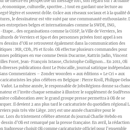
ur de mettre en perspective un message fort, son regard sur l’actualité
e, économique, culturelle, sportive…) tout en gardant une lecture au
egré légère et souvent drôle. Grâce aux réseaux sociaux et à la qualité d
atures, le dessinateur est vite suivi par une communauté enthousiaste. 
s entreprises belges et internationales comme la SWDE, ING,
Etape… des organisations comme la CGSP, la Ville de Verviers, les
ulturels de Verviers et Spa et des personnes privées font appel à ses
Les dessins d’Oli se retrouvent également dans la communication des
litiques : MR, CDh, PS et Ecolo. Oli effectue plusieurs commandes pour
nnes politiques en vue comme Denis Ducarme, Kattrin Jadin, Vincent
illes Foret, Jean-François Istasse, Christophe Collignon… En 2011, Oli
 à diverses publications dont Le Poiscaille, journal satirique indépendan
« Sans Commentaires – Zonder woorden » aux éditions « Le Cri » aux
caricaturistes les plus célèbres en Belgique : Pierre Kroll, Philippe Gelu
s Vadot. La même année, le responsable de JobsRégions donne sa chan
inateur et l’invite chaque semaine à illustrer le supplément de SudPress
mière collaboration avec le grand groupe presse permettra à Oli de se
rquer. Il devient 2 ans plus tard le caricaturiste du quotidien régional L
viers puis très vite Liège. 2015 est une année charnière pour le
ur. Lors du tristement célèbre attentat du journal Charlie Hebdo en
e dessin d’Oli est remarqué par la presse française. En avril, la rédaction
ion Sudpresse choisit Oli comme caricaturiste officiel pour l’ensemble