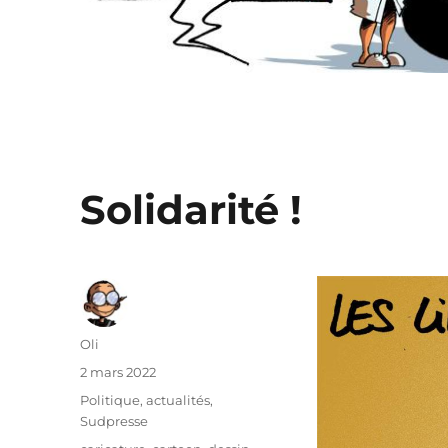
Solidarité !
Auteur
Oli
Publié
2 mars 2022
le
Catégories
Politique, actualités
,
Sudpresse