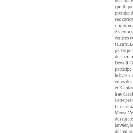
dessinate
(politiqu
premier d
ses caric
nombreuse
Ardennes-
centres c
talents. 
partis po
des perso
Dewolf, G
participe
le livre 
côtés des 
et Nicola
à au dess
Cette pre
faire rema
Meuse Ver
dessinate
janvier, l
de l’édit