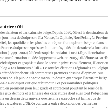
autrice :
Oli
 dessinateur et caricaturiste belge. Depuis 2015, Oli est le dessinateur d
s journaux de Sudpresse (La Meuse, La Capitale, NordEclair, La Provinc
ette), les quotidiens les plus lus en région francophone belge et dans le
a France. Sudpresse Après ses humanités, il décide de suivre la formati
ration (1999-2002) à l’école supérieure Saint-Luc à Liège. Il enchaîne
vec une formation en développement web. En 2005, Oli débute sa carriè
designer et graphiste dans le secteur privé. Parallèlement, il lance e
blog « Les humeurs d’Oli ». Ce sont les élections régionales en Belgiq
n effet déclencheur. Oli commet ses premiers dessins d’opinion. Sur
rs.be, Oli publie chaque matin un dessin qui croque l’actualité belge 
onale avec esprit critique et humour. Les personnalités politiques
, en prennent pour leur grade et apprécient pourtant le sens de la
les jeux de mots et la finesse des caricatures dont elles font l’objet. Fai
ans un dessin deux univers que rien ne rapproche est la marque de
des caricatures d’Oli. Ce contraste entre deux mondes permet au