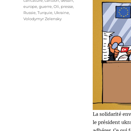
Étiquettes
caricature
,
cartoon
,
dessin
,
europe
,
guerre
,
Oli
,
presse
,
Russie
,
Turquie
,
Ukraine
,
Volodymyr Zelensky
La solidarité env
le président uk
adhérer. Ce qui f