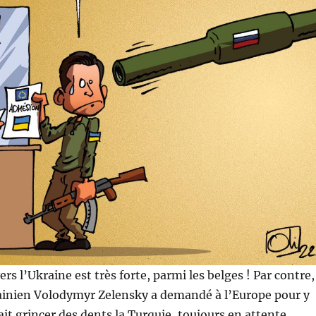
ers l’Ukraine est très forte, parmi les belges ! Par contre,
rainien Volodymyr Zelensky a demandé à l’Europe pour y
ait grincer des dents la Turquie, toujours en attente