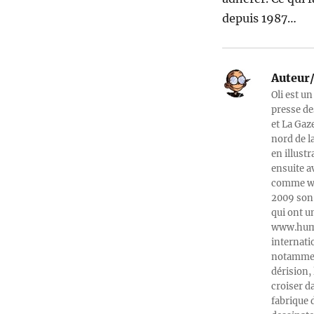
depuis 1987…
Auteur/
Oli est un
presse de
et La Gaz
nord de l
en illust
ensuite a
comme web
2009 son 
qui ont u
www.humeu
internati
notamment
dérision, 
croiser d
fabrique 