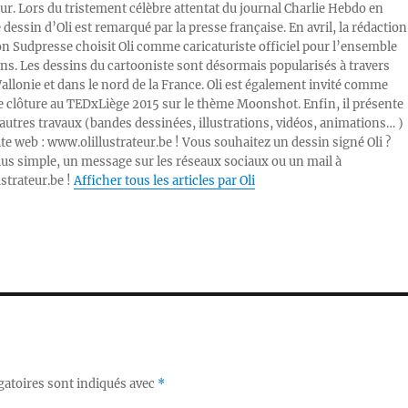
ur. Lors du tristement célèbre attentat du journal Charlie Hebdo en
e dessin d’Oli est remarqué par la presse française. En avril, la rédaction
ion Sudpresse choisit Oli comme caricaturiste officiel pour l’ensemble
ons. Les dessins du cartooniste sont désormais popularisés à travers
Wallonie et dans le nord de la France. Oli est également invité comme
e clôture au TEDxLiège 2015 sur le thème Moonshot. Enfin, il présente
autres travaux (bandes dessinées, illustrations, vidéos, animations… )
ite web : www.olillustrateur.be ! Vous souhaitez un dessin signé Oli ?
lus simple, un message sur les réseaux sociaux ou un mail à
ustrateur.be !
Afficher tous les articles par Oli
gatoires sont indiqués avec
*