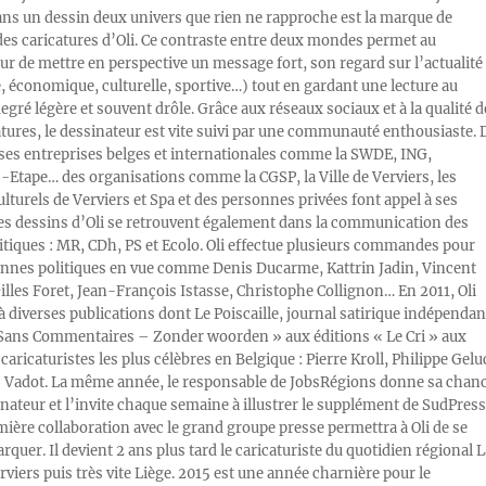
ans un dessin deux univers que rien ne rapproche est la marque de
des caricatures d’Oli. Ce contraste entre deux mondes permet au
ur de mettre en perspective un message fort, son regard sur l’actualité
e, économique, culturelle, sportive…) tout en gardant une lecture au
egré légère et souvent drôle. Grâce aux réseaux sociaux et à la qualité d
atures, le dessinateur est vite suivi par une communauté enthousiaste. 
s entreprises belges et internationales comme la SWDE, ING,
Etape… des organisations comme la CGSP, la Ville de Verviers, les
ulturels de Verviers et Spa et des personnes privées font appel à ses
Les dessins d’Oli se retrouvent également dans la communication des
litiques : MR, CDh, PS et Ecolo. Oli effectue plusieurs commandes pour
nnes politiques en vue comme Denis Ducarme, Kattrin Jadin, Vincent
illes Foret, Jean-François Istasse, Christophe Collignon… En 2011, Oli
 à diverses publications dont Le Poiscaille, journal satirique indépendan
« Sans Commentaires – Zonder woorden » aux éditions « Le Cri » aux
caricaturistes les plus célèbres en Belgique : Pierre Kroll, Philippe Gelu
s Vadot. La même année, le responsable de JobsRégions donne sa chan
inateur et l’invite chaque semaine à illustrer le supplément de SudPress
mière collaboration avec le grand groupe presse permettra à Oli de se
rquer. Il devient 2 ans plus tard le caricaturiste du quotidien régional L
viers puis très vite Liège. 2015 est une année charnière pour le