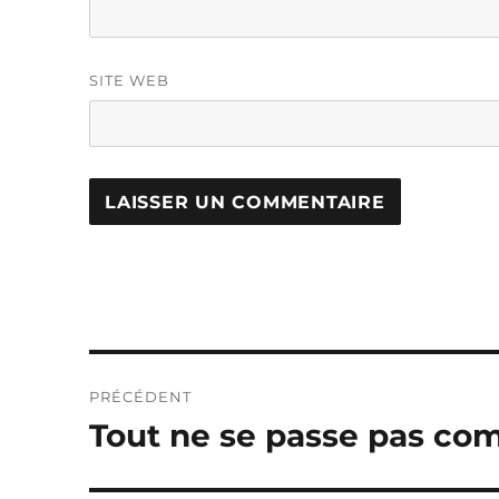
SITE WEB
Navigation
PRÉCÉDENT
de
Tout ne se passe pas co
Publication
précédente :
l’article