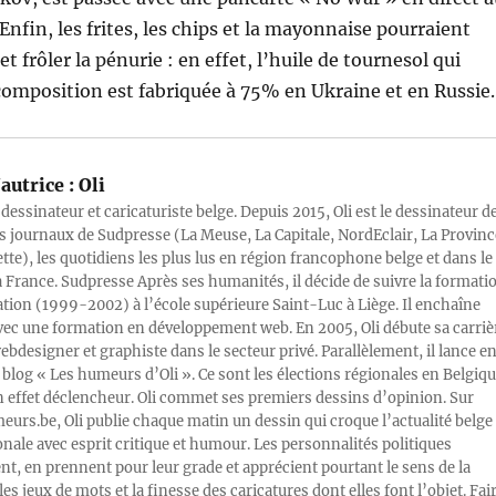
 Enfin, les frites, les chips et la mayonnaise pourraient
et frôler la pénurie : en effet, l’huile de tournesol qui
composition est fabriquée à 75% en Ukraine et en Russie.
autrice :
Oli
 dessinateur et caricaturiste belge. Depuis 2015, Oli est le dessinateur d
s journaux de Sudpresse (La Meuse, La Capitale, NordEclair, La Provinc
ette), les quotidiens les plus lus en région francophone belge et dans le
a France. Sudpresse Après ses humanités, il décide de suivre la formati
ration (1999-2002) à l’école supérieure Saint-Luc à Liège. Il enchaîne
vec une formation en développement web. En 2005, Oli débute sa carriè
designer et graphiste dans le secteur privé. Parallèlement, il lance e
blog « Les humeurs d’Oli ». Ce sont les élections régionales en Belgiq
n effet déclencheur. Oli commet ses premiers dessins d’opinion. Sur
rs.be, Oli publie chaque matin un dessin qui croque l’actualité belge 
onale avec esprit critique et humour. Les personnalités politiques
, en prennent pour leur grade et apprécient pourtant le sens de la
les jeux de mots et la finesse des caricatures dont elles font l’objet. Fai