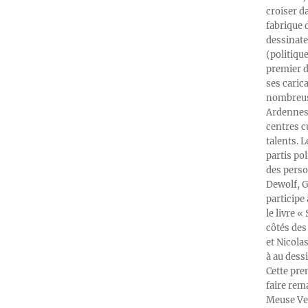
croiser d
fabrique 
dessinate
(politiqu
premier d
ses caric
nombreuse
Ardennes-
centres c
talents. 
partis po
des perso
Dewolf, G
participe
le livre 
côtés des 
et Nicola
à au dess
Cette pre
faire rema
Meuse Ver