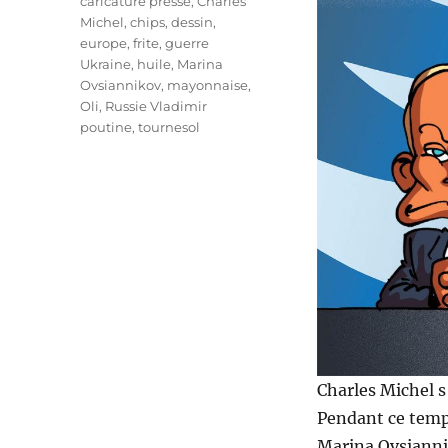
Étiquettes
caricature presse
,
Charles
Michel
,
chips
,
dessin
,
europe
,
frite
,
guerre
Ukraine
,
huile
,
Marina
Ovsiannikov
,
mayonnaise
,
Oli
,
Russie Vladimir
poutine
,
tournesol
Charles Michel s
Pendant ce temps
Marina Ovsiannik