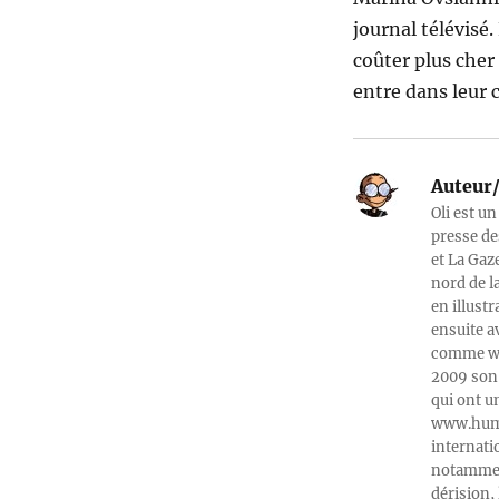
journal télévisé.
coûter plus cher 
entre dans leur 
Auteur/
Oli est un
presse de
et La Gaz
nord de l
en illust
ensuite a
comme web
2009 son 
qui ont u
www.humeu
internati
notamment
dérision, 