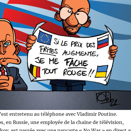
’est entretenu au téléphone avec Vladimir Poutine.
, en Russie, une employée de la chaine de télévision,
ov, est passée avec une pancarte « No War » en direct a