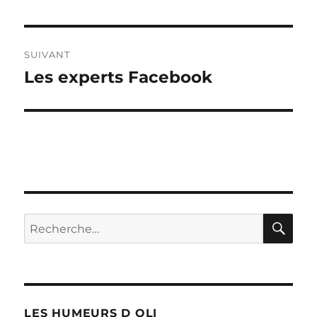
précédente :
l’article
SUIVANT
Les experts Facebook
Publication
suivante :
RE
Recherche
pour :
LES HUMEURS D OLI