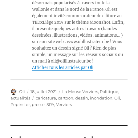
désormais popularisés à travers toute la
Wallonie et dans le nord de la France. Oli est
également invité comme orateur de clôture au
TEDxLiège 2015 sur le thème Moonshot. Enfin,
il présente quelques autres travaux (bandes
dessinées, illustrations, vidéos, animations… )
sur son site web : www.olillustrateur.be ! Vous
souhaitez un dessin signé Oli ? Rien de plus
simple, un message sur les réseaux sociaux ou
un mail à oli@olillustrateur.be !
Afficher tous les articles par Oli
Auteur
Publié
Catégories
Oli
18 juillet 2021
La Meuse Verviers
,
Politique,
le
Étiquettes
actualités
caricature
,
cartoon
,
dessin
,
inondation
,
Oli
,
Pepinster
,
presse
,
SPA
,
Verviers