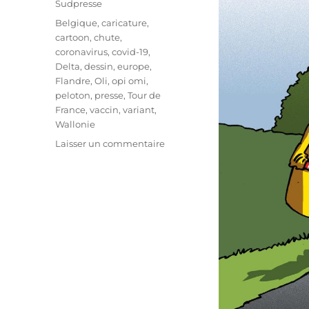
Sudpresse
Étiquettes
Belgique
,
caricature
,
cartoon
,
chute
,
coronavirus
,
covid-19
,
Delta
,
dessin
,
europe
,
Flandre
,
Oli
,
opi omi
,
peloton
,
presse
,
Tour de
France
,
vaccin
,
variant
,
Wallonie
sur
Laisser un commentaire
La
Wallonie
au
vert
!