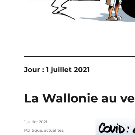
Jour :
1 juillet 2021
La Wallonie au ver
Publié
1 juillet 2021
le
Catégories
Politique, actualités
,