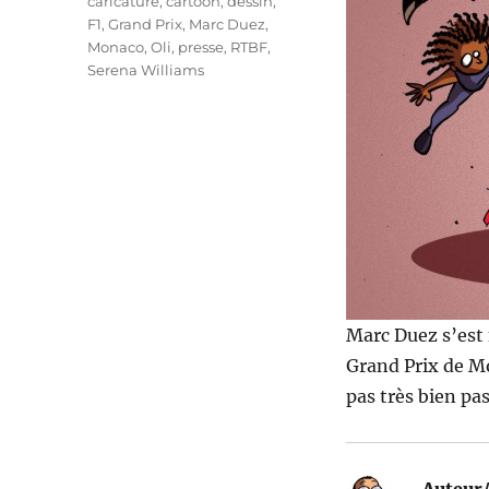
Étiquettes
caricature
,
cartoon
,
dessin
,
F1
,
Grand Prix
,
Marc Duez
,
Monaco
,
Oli
,
presse
,
RTBF
,
Serena Williams
Marc Duez s’est
Grand Prix de Mo
pas très bien pa