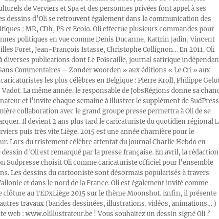
ulturels de Verviers et Spa et des personnes privées font appel à ses
Les dessins d’Oli se retrouvent également dans la communication des
litiques : MR, CDh, PS et Ecolo. Oli effectue plusieurs commandes pour
nnes politiques en vue comme Denis Ducarme, Kattrin Jadin, Vincent
illes Foret, Jean-François Istasse, Christophe Collignon… En 2011, Oli
 à diverses publications dont Le Poiscaille, journal satirique indépendan
« Sans Commentaires – Zonder woorden » aux éditions « Le Cri » aux
caricaturistes les plus célèbres en Belgique : Pierre Kroll, Philippe Gelu
s Vadot. La même année, le responsable de JobsRégions donne sa chan
inateur et l’invite chaque semaine à illustrer le supplément de SudPress
mière collaboration avec le grand groupe presse permettra à Oli de se
rquer. Il devient 2 ans plus tard le caricaturiste du quotidien régional L
viers puis très vite Liège. 2015 est une année charnière pour le
ur. Lors du tristement célèbre attentat du journal Charlie Hebdo en
e dessin d’Oli est remarqué par la presse française. En avril, la rédaction
ion Sudpresse choisit Oli comme caricaturiste officiel pour l’ensemble
ons. Les dessins du cartooniste sont désormais popularisés à travers
Wallonie et dans le nord de la France. Oli est également invité comme
e clôture au TEDxLiège 2015 sur le thème Moonshot. Enfin, il présente
autres travaux (bandes dessinées, illustrations, vidéos, animations… )
ite web : www.olillustrateur.be ! Vous souhaitez un dessin signé Oli ?