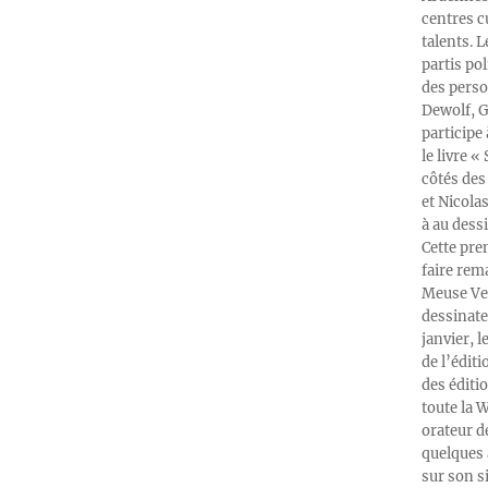
centres c
talents. 
partis po
des perso
Dewolf, G
participe
le livre 
côtés des 
et Nicola
à au dess
Cette pre
faire rema
Meuse Ver
dessinate
janvier, l
de l’édit
des éditi
toute la 
orateur d
quelques 
sur son s