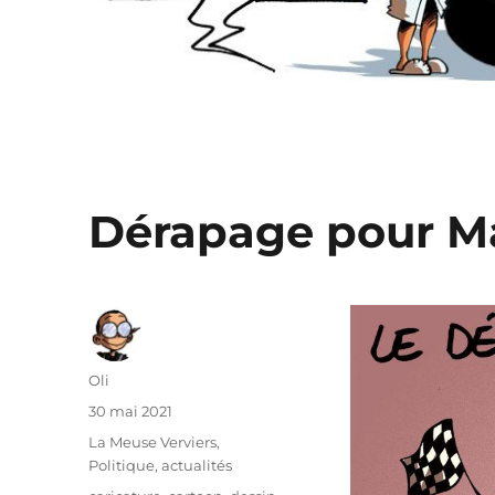
Dérapage pour M
Auteur
Oli
Publié
30 mai 2021
le
Catégories
La Meuse Verviers
,
Politique, actualités