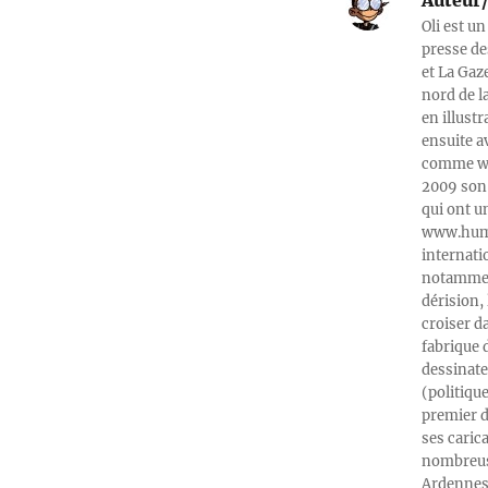
Auteur/
Oli est un
presse de
et La Gaz
nord de l
en illust
ensuite a
comme web
2009 son 
qui ont u
www.humeu
internati
notamment
dérision, 
croiser d
fabrique 
dessinate
(politiqu
premier d
ses caric
nombreuse
Ardennes-