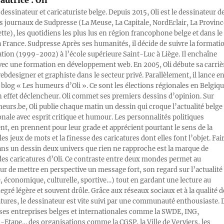
autrice :
Oli
 dessinateur et caricaturiste belge. Depuis 2015, Oli est le dessinateur d
s journaux de Sudpresse (La Meuse, La Capitale, NordEclair, La Provinc
ette), les quotidiens les plus lus en région francophone belge et dans le
a France. Sudpresse Après ses humanités, il décide de suivre la formati
ration (1999-2002) à l’école supérieure Saint-Luc à Liège. Il enchaîne
vec une formation en développement web. En 2005, Oli débute sa carriè
designer et graphiste dans le secteur privé. Parallèlement, il lance e
blog « Les humeurs d’Oli ». Ce sont les élections régionales en Belgiq
n effet déclencheur. Oli commet ses premiers dessins d’opinion. Sur
rs.be, Oli publie chaque matin un dessin qui croque l’actualité belge 
onale avec esprit critique et humour. Les personnalités politiques
, en prennent pour leur grade et apprécient pourtant le sens de la
les jeux de mots et la finesse des caricatures dont elles font l’objet. Fai
ans un dessin deux univers que rien ne rapproche est la marque de
des caricatures d’Oli. Ce contraste entre deux mondes permet au
ur de mettre en perspective un message fort, son regard sur l’actualité
e, économique, culturelle, sportive…) tout en gardant une lecture au
egré légère et souvent drôle. Grâce aux réseaux sociaux et à la qualité d
atures, le dessinateur est vite suivi par une communauté enthousiaste. 
s entreprises belges et internationales comme la SWDE, ING,
Etape… des organisations comme la CGSP, la Ville de Verviers, les