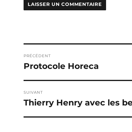
Navigation
PRÉCÉDENT
de
Protocole Horeca
Publication
précédente :
l’article
SUIVANT
Thierry Henry avec les b
Publication
suivante :