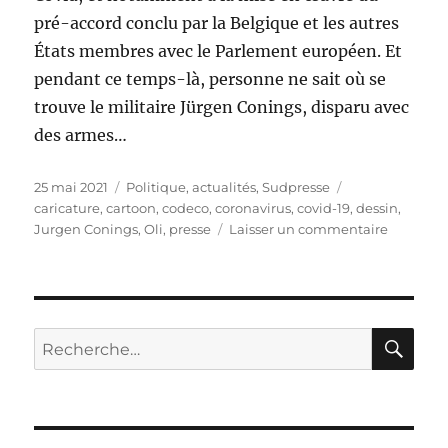
pré-accord conclu par la Belgique et les autres
États membres avec le Parlement européen. Et
pendant ce temps-là, personne ne sait où se
trouve le militaire Jürgen Conings, disparu avec
des armes…
Publié
Catégories
Étiquettes
25 mai 2021
Politique, actualités
,
Sudpresse
le
caricature
,
cartoon
,
codeco
,
coronavirus
,
covid-19
,
dessin
,
sur
Jurgen Conings
,
Oli
,
presse
Laisser un commentaire
Codeco
reporté
!
RE
Recherche
pour :