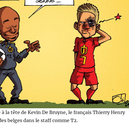
e à la tête de Kevin De Bruyne, le français Thierry Henry
 des belges dans le staff comme T2.