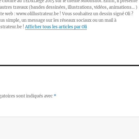
e clôture au TEDxLiège 2015 sur le thème Moonshot. Enfin, il présente
autres travaux (bandes dessinées, illustrations, vidéos, animations… )
ite web : www.olillustrateur.be ! Vous souhaitez un dessin signé Oli ?
lus simple, un message sur les réseaux sociaux ou un mail à
ustrateur.be !
Afficher tous les articles par Oli
gatoires sont indiqués avec
*