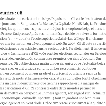
autrice :
Oli
 dessinateur et caricaturiste belge. Depuis 2015, Oli est le dessinateur d
s journaux de Sudpresse (La Meuse, La Capitale, NordEclair, La Provinc
ette), les quotidiens les plus lus en région francophone belge et dans le
a France. Sudpresse Après ses humanités, il décide de suivre la formati
ration (1999-2002) à l’école supérieure Saint-Luc à Liège. Il enchaîne
vec une formation en développement web. En 2005, Oli débute sa carriè
designer et graphiste dans le secteur privé. Parallèlement, il lance e
blog « Les humeurs d’Oli ». Ce sont les élections régionales en Belgiq
n effet déclencheur. Oli commet ses premiers dessins d’opinion. Sur
rs.be, Oli publie chaque matin un dessin qui croque l’actualité belge 
onale avec esprit critique et humour. Les personnalités politiques
, en prennent pour leur grade et apprécient pourtant le sens de la
les jeux de mots et la finesse des caricatures dont elles font l’objet. Fai
ans un dessin deux univers que rien ne rapproche est la marque de
des caricatures d’Oli. Ce contraste entre deux mondes permet au
ur de mettre en perspective un message fort, son regard sur l’actualité
e, économique, culturelle, sportive…) tout en gardant une lecture au
egré légère et souvent drôle. Grâce aux réseaux sociaux et à la qualité d