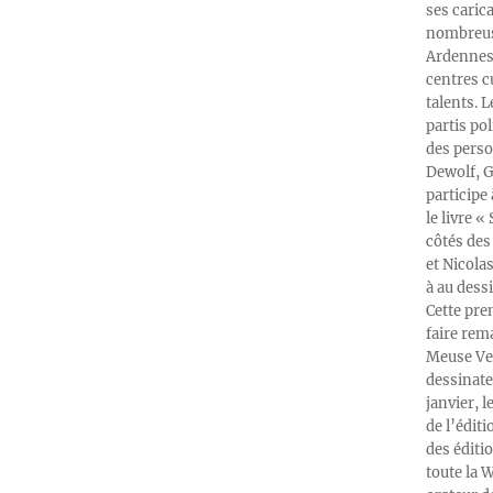
ses caric
nombreuse
Ardennes-
centres c
talents. 
partis po
des perso
Dewolf, G
participe
le livre 
côtés des 
et Nicola
à au dess
Cette pre
faire rema
Meuse Ver
dessinate
janvier, l
de l’édit
des éditi
toute la 