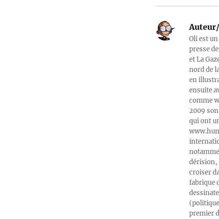
Auteur/
Oli est un
presse de
et La Gaz
nord de l
en illust
ensuite a
comme web
2009 son 
qui ont u
www.humeu
internati
notamment
dérision, 
croiser d
fabrique 
dessinate
(politiqu
premier d