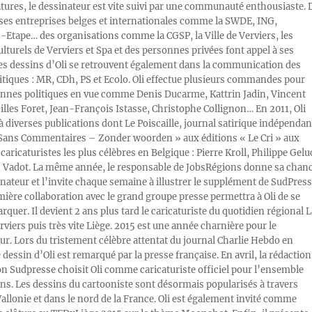
atures, le dessinateur est vite suivi par une communauté enthousiaste. 
s entreprises belges et internationales comme la SWDE, ING,
Etape… des organisations comme la CGSP, la Ville de Verviers, les
ulturels de Verviers et Spa et des personnes privées font appel à ses
Les dessins d’Oli se retrouvent également dans la communication des
litiques : MR, CDh, PS et Ecolo. Oli effectue plusieurs commandes pour
nnes politiques en vue comme Denis Ducarme, Kattrin Jadin, Vincent
illes Foret, Jean-François Istasse, Christophe Collignon… En 2011, Oli
 à diverses publications dont Le Poiscaille, journal satirique indépendan
« Sans Commentaires – Zonder woorden » aux éditions « Le Cri » aux
caricaturistes les plus célèbres en Belgique : Pierre Kroll, Philippe Gelu
s Vadot. La même année, le responsable de JobsRégions donne sa chan
inateur et l’invite chaque semaine à illustrer le supplément de SudPress
mière collaboration avec le grand groupe presse permettra à Oli de se
rquer. Il devient 2 ans plus tard le caricaturiste du quotidien régional L
viers puis très vite Liège. 2015 est une année charnière pour le
ur. Lors du tristement célèbre attentat du journal Charlie Hebdo en
e dessin d’Oli est remarqué par la presse française. En avril, la rédaction
ion Sudpresse choisit Oli comme caricaturiste officiel pour l’ensemble
ons. Les dessins du cartooniste sont désormais popularisés à travers
Wallonie et dans le nord de la France. Oli est également invité comme