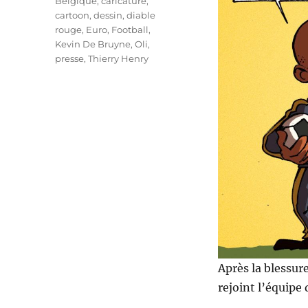
Étiquettes
Belgique
,
caricature
,
cartoon
,
dessin
,
diable
rouge
,
Euro
,
Football
,
Kevin De Bruyne
,
Oli
,
presse
,
Thierry Henry
Après la blessur
rejoint l’équipe