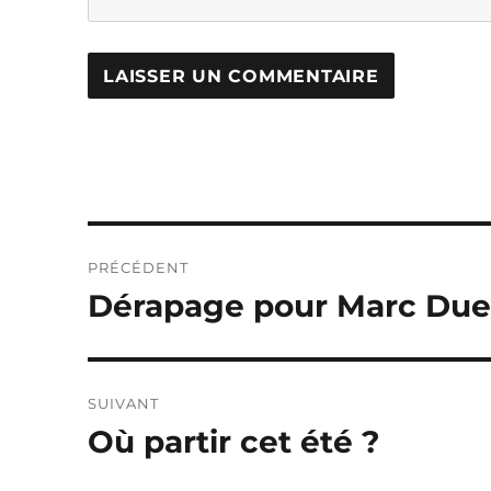
Navigation
PRÉCÉDENT
de
Dérapage pour Marc Due
Publication
précédente :
l’article
SUIVANT
Où partir cet été ?
Publication
suivante :