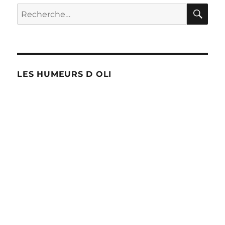
RE
Recherche
pour :
LES HUMEURS D OLI