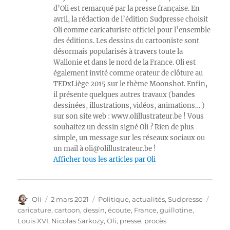
d’Oli est remarqué par la presse française. En
avril, la rédaction de l’édition Sudpresse choisit
Oli comme caricaturiste officiel pour l’ensemble
des éditions. Les dessins du cartooniste sont
désormais popularisés à travers toute la
Wallonie et dans le nord de la France. Oli est
également invité comme orateur de clôture au
TEDxLiège 2015 sur le thème Moonshot. Enfin,
il présente quelques autres travaux (bandes
dessinées, illustrations, vidéos, animations… )
sur son site web : www.olillustrateur.be ! Vous
souhaitez un dessin signé Oli ? Rien de plus
simple, un message sur les réseaux sociaux ou
un mail à oli@olillustrateur.be !
Afficher tous les articles par Oli
Auteur
Publié
Catégories
Étiqu
Oli
2 mars 2021
Politique, actualités
,
Sudpresse
le
caricature
,
cartoon
,
dessin
,
écoute
,
France
,
guillotine
,
Louis XVI
,
Nicolas Sarkozy
,
Oli
,
presse
,
procès