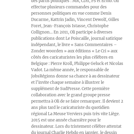
des partis politiques : MR, CDh, PS et Ecolo. Oli
effectue plusieurs commandes pour des
personnes politiques en vue comme Denis
Ducarme, Kattrin Jadin, Vincent Dewolf, Gilles
Foret, Jean-François Istasse, Christophe
Collignon… En 2011, Oli participe à diverses
publications dont Le Poiscaille, journal satirique
indépendant, le livre « Sans Commentaires –
Zonder woorden » aux éditions « Le Cri » aux
côtés des caricaturistes les plus célèbres en
Belgique : Pierre Kroll, Philippe Geluck et Nicolas
Vadot. La même année, le responsable de
JobsRégions donne sa chance à au dessinateur
et l’invite chaque semaine à illustrer le
supplément de SudPresse. Cette première
collaboration avec le grand groupe presse
permettra à Oli de se faire remarquer. Il devient 2
ans plus tard le caricaturiste du quotidien
régional La Meuse Verviers puis très vite Liège.
2015 est une année charnière pour le
dessinateur. Lors du tristement célèbre attentat
du journal Charlie Hebdo en janvier, le dessin