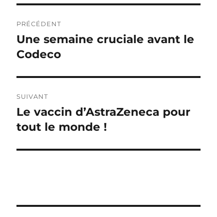
Navigation
PRÉCÉDENT
de
Une semaine cruciale avant le
Publication
précédente :
Codeco
l’article
SUIVANT
Le vaccin d’AstraZeneca pour
Publication
suivante :
tout le monde !