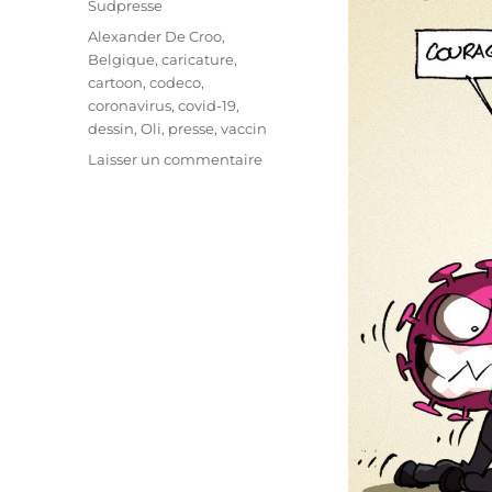
Sudpresse
Étiquettes
Alexander De Croo
,
Belgique
,
caricature
,
cartoon
,
codeco
,
coronavirus
,
covid-19
,
dessin
,
Oli
,
presse
,
vaccin
sur
Laisser un commentaire
Un
Codeco
avancé
!