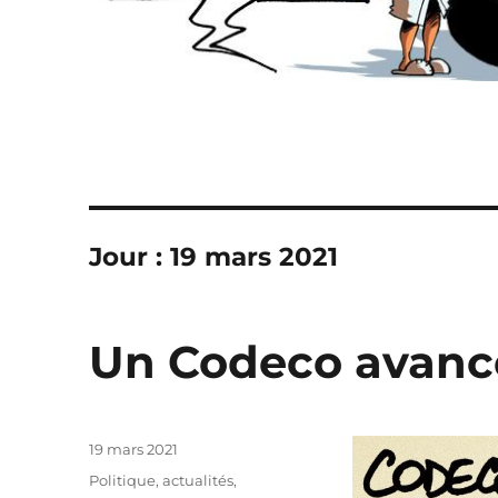
Jour :
19 mars 2021
Un Codeco avancé
Publié
19 mars 2021
le
Catégories
Politique, actualités
,