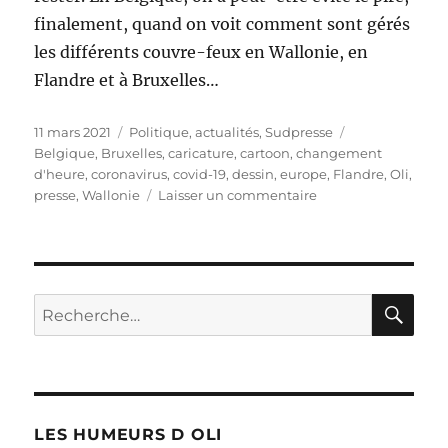
finalement, quand on voit comment sont gérés
les différents couvre-feux en Wallonie, en
Flandre et à Bruxelles…
Publié
Catégories
Étiquettes
11 mars 2021
Politique, actualités
,
Sudpresse
le
Belgique
,
Bruxelles
,
caricature
,
cartoon
,
changement
d'heure
,
coronavirus
,
covid-19
,
dessin
,
europe
,
Flandre
,
Oli
,
sur
presse
,
Wallonie
Laisser un commentaire
Changement
d’heure
RE
Recherche
pour :
LES HUMEURS D OLI