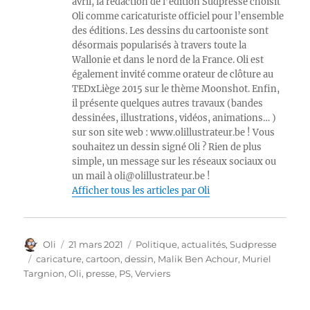
avril, la rédaction de l’édition Sudpresse choisit
Oli comme caricaturiste officiel pour l’ensemble
des éditions. Les dessins du cartooniste sont
désormais popularisés à travers toute la
Wallonie et dans le nord de la France. Oli est
également invité comme orateur de clôture au
TEDxLiège 2015 sur le thème Moonshot. Enfin,
il présente quelques autres travaux (bandes
dessinées, illustrations, vidéos, animations… )
sur son site web : www.olillustrateur.be ! Vous
souhaitez un dessin signé Oli ? Rien de plus
simple, un message sur les réseaux sociaux ou
un mail à oli@olillustrateur.be !
Afficher tous les articles par Oli
Auteur
Publié
Catégories
Oli
21 mars 2021
Politique, actualités
,
Sudpresse
le
Étiquettes
caricature
,
cartoon
,
dessin
,
Malik Ben Achour
,
Muriel
Targnion
,
Oli
,
presse
,
PS
,
Verviers