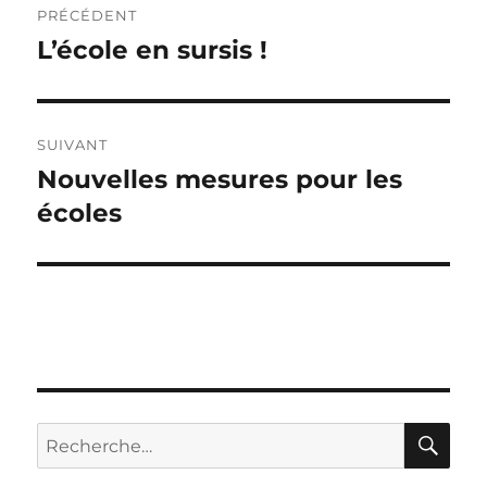
PRÉCÉDENT
de
L’école en sursis !
Publication
précédente :
l’article
SUIVANT
Nouvelles mesures pour les
Publication
suivante :
écoles
RE
Recherche
pour :