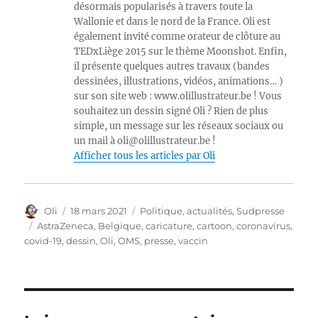
désormais popularisés à travers toute la
Wallonie et dans le nord de la France. Oli est
également invité comme orateur de clôture au
TEDxLiège 2015 sur le thème Moonshot. Enfin,
il présente quelques autres travaux (bandes
dessinées, illustrations, vidéos, animations… )
sur son site web : www.olillustrateur.be ! Vous
souhaitez un dessin signé Oli ? Rien de plus
simple, un message sur les réseaux sociaux ou
un mail à oli@olillustrateur.be !
Afficher tous les articles par Oli
Auteur
Publié
Catégories
Oli
18 mars 2021
Politique, actualités
,
Sudpresse
le
Étiquettes
AstraZeneca
,
Belgique
,
caricature
,
cartoon
,
coronavirus
,
covid-19
,
dessin
,
Oli
,
OMS
,
presse
,
vaccin