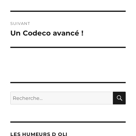
précédente :
l’article
SUIVANT
Un Codeco avancé !
Publication
suivante :
RE
Recherche
pour :
LES HUMEURS D OLI