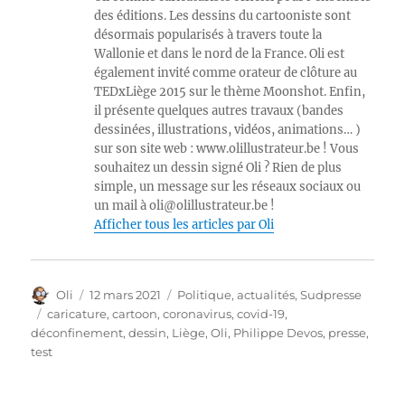
des éditions. Les dessins du cartooniste sont
désormais popularisés à travers toute la
Wallonie et dans le nord de la France. Oli est
également invité comme orateur de clôture au
TEDxLiège 2015 sur le thème Moonshot. Enfin,
il présente quelques autres travaux (bandes
dessinées, illustrations, vidéos, animations… )
sur son site web : www.olillustrateur.be ! Vous
souhaitez un dessin signé Oli ? Rien de plus
simple, un message sur les réseaux sociaux ou
un mail à oli@olillustrateur.be !
Afficher tous les articles par Oli
Auteur
Publié
Catégories
Oli
12 mars 2021
Politique, actualités
,
Sudpresse
le
Étiquettes
caricature
,
cartoon
,
coronavirus
,
covid-19
,
déconfinement
,
dessin
,
Liège
,
Oli
,
Philippe Devos
,
presse
,
test