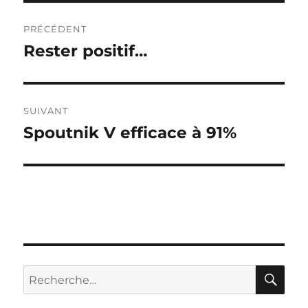
Navigation
PRÉCÉDENT
de
Rester positif…
Publication
précédente :
l’article
SUIVANT
Spoutnik V efficace à 91%
Publication
suivante :
RE
Recherche
pour :