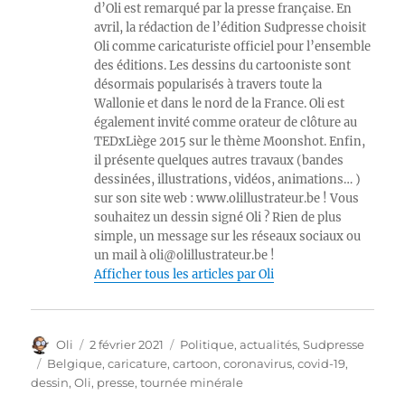
d’Oli est remarqué par la presse française. En
avril, la rédaction de l’édition Sudpresse choisit
Oli comme caricaturiste officiel pour l’ensemble
des éditions. Les dessins du cartooniste sont
désormais popularisés à travers toute la
Wallonie et dans le nord de la France. Oli est
également invité comme orateur de clôture au
TEDxLiège 2015 sur le thème Moonshot. Enfin,
il présente quelques autres travaux (bandes
dessinées, illustrations, vidéos, animations… )
sur son site web : www.olillustrateur.be ! Vous
souhaitez un dessin signé Oli ? Rien de plus
simple, un message sur les réseaux sociaux ou
un mail à oli@olillustrateur.be !
Afficher tous les articles par Oli
Auteur
Publié
Catégories
Oli
2 février 2021
Politique, actualités
,
Sudpresse
le
Étiquettes
Belgique
,
caricature
,
cartoon
,
coronavirus
,
covid-19
,
dessin
,
Oli
,
presse
,
tournée minérale