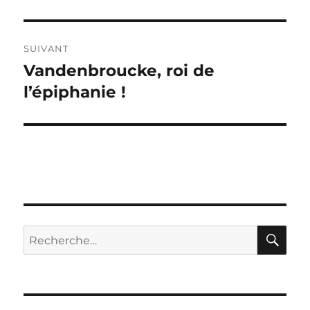
précédente :
l’article
SUIVANT
Vandenbroucke, roi de
Publication
suivante :
l’épiphanie !
RE
Recherche
pour :