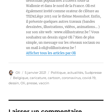
désormais popularisés à travers toute la
Wallonie et dans le nord de la France. Oli est
également invité comme orateur de clôture au
TEDxLiège 2015 sur le thème Moonshot. Enfin,
il présente quelques autres travaux (bandes
dessinées, illustrations, vidéos, animations… )
sur son site web : www.olillustrateur.be ! Vous
souhaitez un dessin signé Oli ? Rien de plus
simple, un message sur les réseaux sociaux ou
un mail à oli@olillustrateur.be !
Afficher tous les articles par Oli
Auteur
Publié
Catégories
Oli
5 janvier 2021
Politique, actualités
,
Sudpresse
le
Étiquettes
Belgique
,
caricature
,
cartoon
,
coronavirus
,
covid-19
,
dessin
,
Oli
,
presse
,
vaccin
Laisser un commentaire