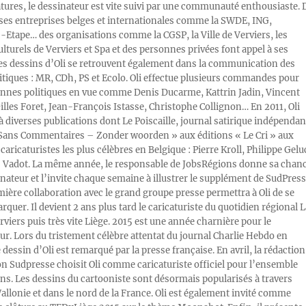
atures, le dessinateur est vite suivi par une communauté enthousiaste. 
s entreprises belges et internationales comme la SWDE, ING,
Etape… des organisations comme la CGSP, la Ville de Verviers, les
ulturels de Verviers et Spa et des personnes privées font appel à ses
Les dessins d’Oli se retrouvent également dans la communication des
litiques : MR, CDh, PS et Ecolo. Oli effectue plusieurs commandes pour
nnes politiques en vue comme Denis Ducarme, Kattrin Jadin, Vincent
illes Foret, Jean-François Istasse, Christophe Collignon… En 2011, Oli
 à diverses publications dont Le Poiscaille, journal satirique indépendan
« Sans Commentaires – Zonder woorden » aux éditions « Le Cri » aux
caricaturistes les plus célèbres en Belgique : Pierre Kroll, Philippe Gelu
s Vadot. La même année, le responsable de JobsRégions donne sa chan
inateur et l’invite chaque semaine à illustrer le supplément de SudPress
mière collaboration avec le grand groupe presse permettra à Oli de se
rquer. Il devient 2 ans plus tard le caricaturiste du quotidien régional L
viers puis très vite Liège. 2015 est une année charnière pour le
ur. Lors du tristement célèbre attentat du journal Charlie Hebdo en
e dessin d’Oli est remarqué par la presse française. En avril, la rédaction
ion Sudpresse choisit Oli comme caricaturiste officiel pour l’ensemble
ons. Les dessins du cartooniste sont désormais popularisés à travers
Wallonie et dans le nord de la France. Oli est également invité comme