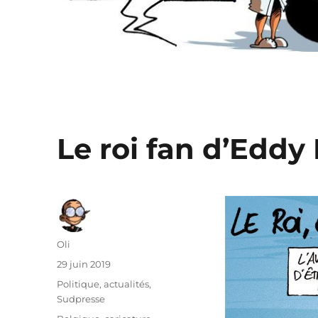
Le roi fan d’Eddy
Auteur
Oli
Publié
29 juin 2019
le
Catégories
Politique, actualités
,
Sudpresse