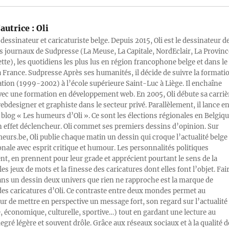
autrice :
Oli
 dessinateur et caricaturiste belge. Depuis 2015, Oli est le dessinateur d
s journaux de Sudpresse (La Meuse, La Capitale, NordEclair, La Provinc
ette), les quotidiens les plus lus en région francophone belge et dans le
a France. Sudpresse Après ses humanités, il décide de suivre la formati
ration (1999-2002) à l’école supérieure Saint-Luc à Liège. Il enchaîne
vec une formation en développement web. En 2005, Oli débute sa carriè
designer et graphiste dans le secteur privé. Parallèlement, il lance e
blog « Les humeurs d’Oli ». Ce sont les élections régionales en Belgiq
n effet déclencheur. Oli commet ses premiers dessins d’opinion. Sur
rs.be, Oli publie chaque matin un dessin qui croque l’actualité belge 
onale avec esprit critique et humour. Les personnalités politiques
, en prennent pour leur grade et apprécient pourtant le sens de la
les jeux de mots et la finesse des caricatures dont elles font l’objet. Fai
ans un dessin deux univers que rien ne rapproche est la marque de
des caricatures d’Oli. Ce contraste entre deux mondes permet au
ur de mettre en perspective un message fort, son regard sur l’actualité
e, économique, culturelle, sportive…) tout en gardant une lecture au
egré légère et souvent drôle. Grâce aux réseaux sociaux et à la qualité d