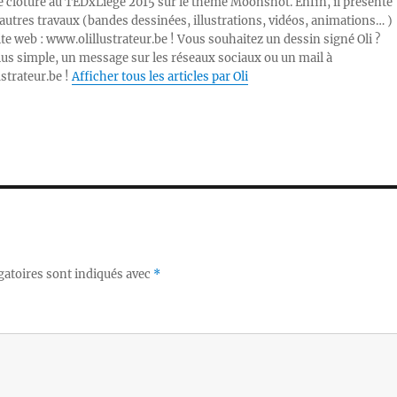
e clôture au TEDxLiège 2015 sur le thème Moonshot. Enfin, il présente
autres travaux (bandes dessinées, illustrations, vidéos, animations… )
ite web : www.olillustrateur.be ! Vous souhaitez un dessin signé Oli ?
lus simple, un message sur les réseaux sociaux ou un mail à
ustrateur.be !
Afficher tous les articles par Oli
gatoires sont indiqués avec
*