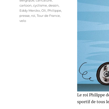
Étiquettes
Belgique
,
caricature
,
cartoon
,
cyclisme
,
dessin
,
Eddy Merckx
,
Oli
,
Philippe
,
presse
,
roi
,
Tour de France
,
velo
Le roi Philippe 
sportif de tous l