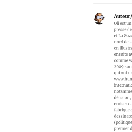
Auteur/
Oli est un
presse de
et La Gaz
nord de l
en illust
ensuite a
comme web
2009 son 
qui ont u
www.humeu
internati
notamment
dérision, 
croiser d
fabrique 
dessinate
(politiqu
premier d