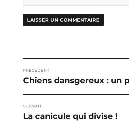
Navigation
PRÉCÉDENT
de
Chiens dansgereux : un p
Publication
précédente :
l’article
SUIVANT
La canicule qui divise !
Publication
suivante :