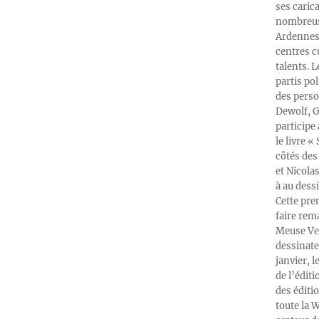
ses caric
nombreuse
Ardennes-
centres c
talents. 
partis po
des perso
Dewolf, G
participe
le livre 
côtés des 
et Nicola
à au dess
Cette pre
faire rema
Meuse Ver
dessinate
janvier, l
de l’édit
des éditi
toute la 