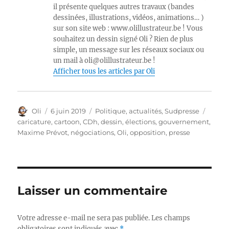
il présente quelques autres travaux (bandes
dessinées, illustrations, vidéos, animations… )
sur son site web : www.olillustrateur.be ! Vous
souhaitez un dessin signé Oli ? Rien de plus
simple, un message sur les réseaux sociaux ou
un mail à oli@olillustrateur.be !
Afficher tous les articles par Oli
Auteur
Publié
Catégories
Étiqu
Oli
6 juin 2019
Politique, actualités
,
Sudpresse
le
caricature
,
cartoon
,
CDh
,
dessin
,
élections
,
gouvernement
,
Maxime Prévot
,
négociations
,
Oli
,
opposition
,
presse
Laisser un commentaire
Votre adresse e-mail ne sera pas publiée.
Les champs
obligatoires sont indiqués avec
*