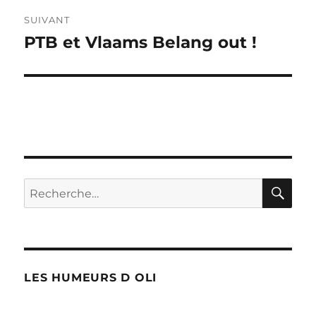
SUIVANT
PTB et Vlaams Belang out !
Publication
suivante :
RE
Recherche
pour :
LES HUMEURS D OLI