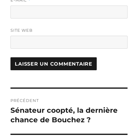
E-MAIL
*
SITE WEB
Navigation
PRÉCÉDENT
de
Sénateur coopté, la dernière
Publication
précédente :
chance de Bouchez ?
l’article