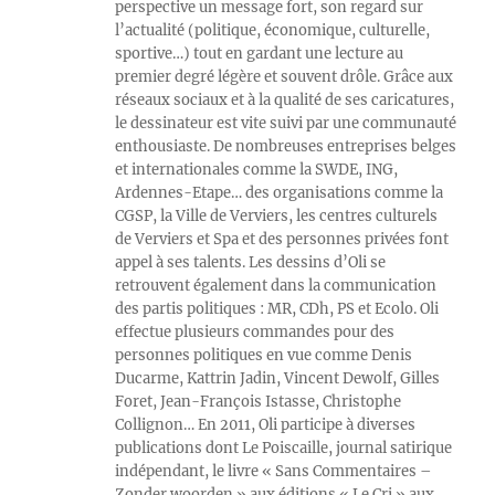
perspective un message fort, son regard sur
l’actualité (politique, économique, culturelle,
sportive…) tout en gardant une lecture au
premier degré légère et souvent drôle. Grâce aux
réseaux sociaux et à la qualité de ses caricatures,
le dessinateur est vite suivi par une communauté
enthousiaste. De nombreuses entreprises belges
et internationales comme la SWDE, ING,
Ardennes-Etape… des organisations comme la
CGSP, la Ville de Verviers, les centres culturels
de Verviers et Spa et des personnes privées font
appel à ses talents. Les dessins d’Oli se
retrouvent également dans la communication
des partis politiques : MR, CDh, PS et Ecolo. Oli
effectue plusieurs commandes pour des
personnes politiques en vue comme Denis
Ducarme, Kattrin Jadin, Vincent Dewolf, Gilles
Foret, Jean-François Istasse, Christophe
Collignon… En 2011, Oli participe à diverses
publications dont Le Poiscaille, journal satirique
indépendant, le livre « Sans Commentaires –
Zonder woorden » aux éditions « Le Cri » aux