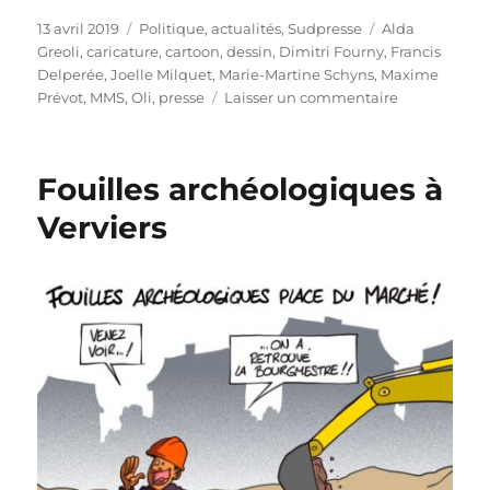
Publié
Catégories
Étiquettes
13 avril 2019
Politique, actualités
,
Sudpresse
Alda
le
Greoli
,
caricature
,
cartoon
,
dessin
,
Dimitri Fourny
,
Francis
Delperée
,
Joelle Milquet
,
Marie-Martine Schyns
,
Maxime
sur
Prévot
,
MMS
,
Oli
,
presse
Laisser un commentaire
Maxime
Prévot
croit
Fouilles archéologiques à
au
CDH
Verviers