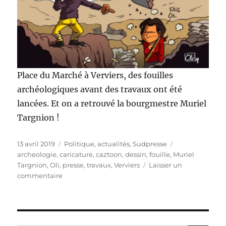
Place du Marché à Verviers, des fouilles
archéologiques avant des travaux ont été
lancées. Et on a retrouvé la bourgmestre Muriel
Targnion !
Publié
Catégories
Étiquettes
13 avril 2019
Politique, actualités
,
Sudpresse
le
archeologie
,
caricature
,
caztoon
,
dessin
,
fouille
,
Muriel
Targnion
,
Oli
,
presse
,
travaux
,
Verviers
Laisser un
sur
commentaire
Fouilles
archéologiques
à
Verviers