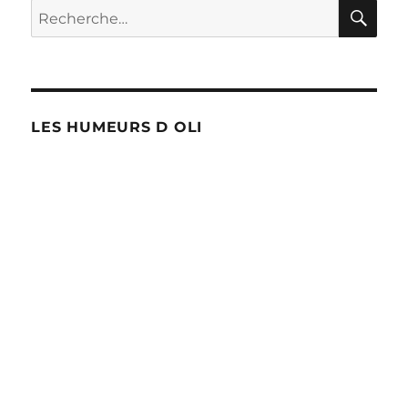
RE
Recherche
pour :
LES HUMEURS D OLI