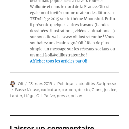
désormais popularisés à travers toute la
Wallonie et dans le nord de la France. Oli est
également invité comme orateur de clôture au
TEDxLiège 2015 sur le thème Moonshot. Enfin,
il présente quelques autres travaux (bandes
dessinées, illustrations, vidéos, animations… )
sur son site web : www.olillustrateur.be ! Vous
souhaitez un dessin signé Oli ? Rien de plus
simple, un message sur les réseaux sociaux ou
un mail à oli@olillustrateur.be !
Afficher tous les articles par Oli
Auteur
Publié
Catégories
Oli
23 mars 2019
Politique, actualités
,
Sudpresse
le
Étiquettes
Basse Meuse
,
caricature
,
cartoon
,
dessin
,
Glons
,
justice
,
Lantin
,
Liège
,
Oli
,
Paifve
,
presse
,
prison
Laisser un commentaire