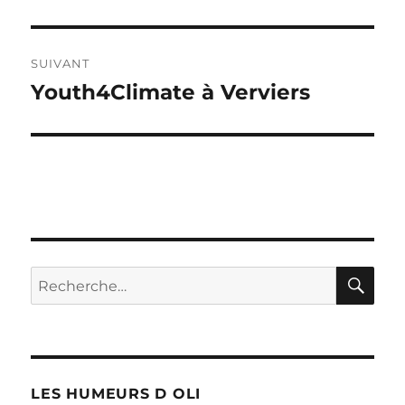
précédente :
l’article
SUIVANT
Youth4Climate à Verviers
Publication
suivante :
RE
Recherche
pour :
LES HUMEURS D OLI