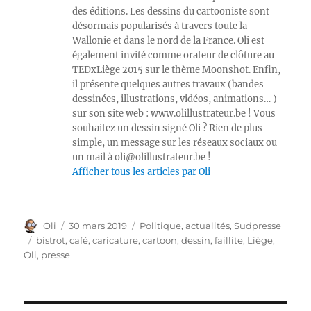
des éditions. Les dessins du cartooniste sont
désormais popularisés à travers toute la
Wallonie et dans le nord de la France. Oli est
également invité comme orateur de clôture au
TEDxLiège 2015 sur le thème Moonshot. Enfin,
il présente quelques autres travaux (bandes
dessinées, illustrations, vidéos, animations… )
sur son site web : www.olillustrateur.be ! Vous
souhaitez un dessin signé Oli ? Rien de plus
simple, un message sur les réseaux sociaux ou
un mail à oli@olillustrateur.be !
Afficher tous les articles par Oli
Auteur
Publié
Catégories
Oli
30 mars 2019
Politique, actualités
,
Sudpresse
le
Étiquettes
bistrot
,
café
,
caricature
,
cartoon
,
dessin
,
faillite
,
Liège
,
Oli
,
presse