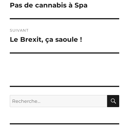
de
Pas de cannabis à Spa
Publication
précédente :
l’article
SUIVANT
Le Brexit, ça saoule !
Publication
suivante :
RE
Recherche
pour :