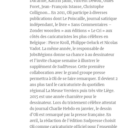
Ducarme, Kattrin Jadin, Vincent Dewolf, Gilles
Foret, Jean-François Istasse, Christophe
Collignon… En 2011, Oli participe à diverses
publications dont Le Poiscaille, journal satirique
indépendant, le livre « Sans Commentaires –
Zonder woorden » aux éditions « Le Cri » aux
côtés des caricaturistes les plus célèbres en
Belgique : Pierre Kroll, Philippe Geluck et Nicolas
Vadot. La même année, le responsable de
JobsRégions donne sa chance à au dessinateur
et l’invite chaque semaine à illustrer le
supplément de SudPresse. Cette première
collaboration avec le grand groupe presse
permettra à Oli de se faire remarquer. Il devient 2
ans plus tard le caricaturiste du quotidien
régional La Meuse Verviers puis très vite Liège.
2015 est une année charnière pour le
dessinateur. Lors du tristement célèbre attentat
du journal Charlie Hebdo en janvier, le dessin
d’Oli est remarqué par la presse française. En
avril, la rédaction de l’édition Sudpresse choisit
Oli comme caricaturiste officiel pour l’ensemble