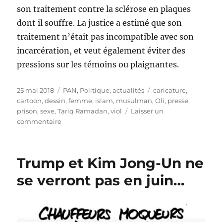
son traitement contre la sclérose en plaques
dont il souffre. La justice a estimé que son
traitement n’était pas incompatible avec son
incarcération, et veut également éviter des
pressions sur les témoins ou plaignantes.
Publié
Catégories
Étiquettes
25 mai 2018
PAN
,
Politique, actualités
caricature
,
le
cartoon
,
dessin
,
femme
,
islam
,
musulman
,
Oli
,
presse
,
prison
,
sexe
,
Tariq Ramadan
,
viol
Laisser un
sur
commentaire
Tariq
Ramadan
reste
Trump et Kim Jong-Un ne
en
prison
se verront pas en juin…