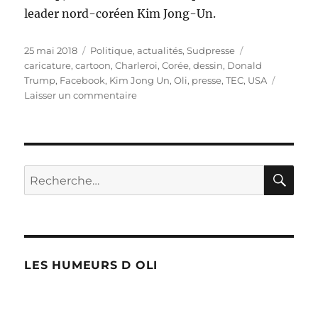
leader nord-coréen Kim Jong-Un.
Publié
Catégories
Étiquettes
25 mai 2018
Politique, actualités
,
Sudpresse
le
caricature
,
cartoon
,
Charleroi
,
Corée
,
dessin
,
Donald
Trump
,
Facebook
,
Kim Jong Un
,
Oli
,
presse
,
TEC
,
USA
sur
Laisser un commentaire
Trump
et
Kim
Jong-
Un
RE
Recherche
ne
pour :
se
verront
pas
en
juin…
LES HUMEURS D OLI