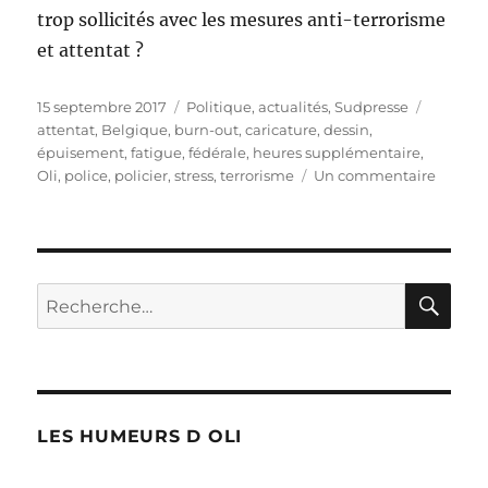
trop sollicités avec les mesures anti-terrorisme
et attentat ?
Publié
Catégories
Étiquett
15 septembre 2017
Politique, actualités
,
Sudpresse
le
attentat
,
Belgique
,
burn-out
,
caricature
,
dessin
,
épuisement
,
fatigue
,
fédérale
,
heures supplémentaire
,
sur
Oli
,
police
,
policier
,
stress
,
terrorisme
Un commentaire
La
Police
fédéral
épuisé
?
RE
Recherche
pour :
LES HUMEURS D OLI