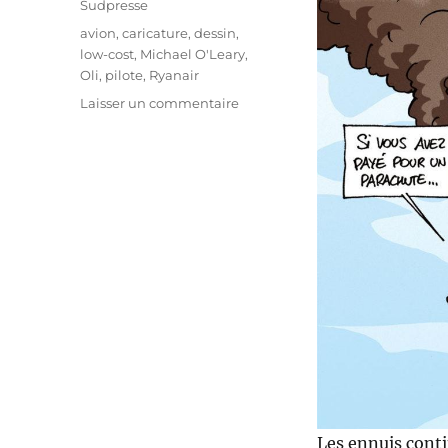
Sudpresse
Étiquettes
avion
,
caricature
,
dessin
,
low-cost
,
Michael O'Leary
,
Oli
,
pilote
,
Ryanair
sur
Laisser un commentaire
Ryanair,
bientôt
le
crash
?
Les ennuis conti