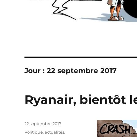
Jour :
22 septembre 2017
Ryanair, bientôt l
Publié
22 septembre 2017
le
Catégories
Politique, actualités
,