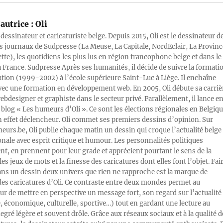
autrice :
Oli
 dessinateur et caricaturiste belge. Depuis 2015, Oli est le dessinateur d
s journaux de Sudpresse (La Meuse, La Capitale, NordEclair, La Provinc
ette), les quotidiens les plus lus en région francophone belge et dans le
a France. Sudpresse Après ses humanités, il décide de suivre la formati
ration (1999-2002) à l’école supérieure Saint-Luc à Liège. Il enchaîne
vec une formation en développement web. En 2005, Oli débute sa carriè
designer et graphiste dans le secteur privé. Parallèlement, il lance e
blog « Les humeurs d’Oli ». Ce sont les élections régionales en Belgiq
n effet déclencheur. Oli commet ses premiers dessins d’opinion. Sur
rs.be, Oli publie chaque matin un dessin qui croque l’actualité belge 
onale avec esprit critique et humour. Les personnalités politiques
, en prennent pour leur grade et apprécient pourtant le sens de la
les jeux de mots et la finesse des caricatures dont elles font l’objet. Fai
ans un dessin deux univers que rien ne rapproche est la marque de
des caricatures d’Oli. Ce contraste entre deux mondes permet au
ur de mettre en perspective un message fort, son regard sur l’actualité
e, économique, culturelle, sportive…) tout en gardant une lecture au
egré légère et souvent drôle. Grâce aux réseaux sociaux et à la qualité d