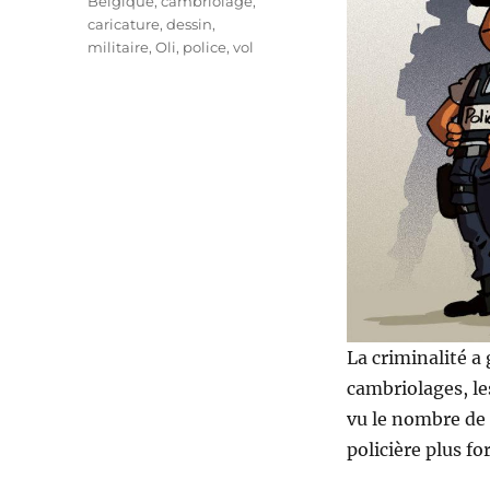
Étiquettes
Belgique
,
cambriolage
,
caricature
,
dessin
,
militaire
,
Oli
,
police
,
vol
La criminalité a
cambriolages, l
vu le nombre de 
policière plus for