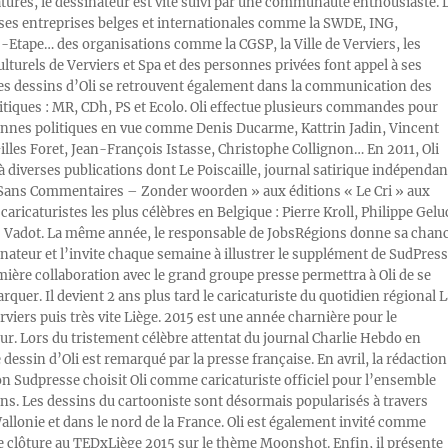
atures, le dessinateur est vite suivi par une communauté enthousiaste. 
s entreprises belges et internationales comme la SWDE, ING,
Etape… des organisations comme la CGSP, la Ville de Verviers, les
ulturels de Verviers et Spa et des personnes privées font appel à ses
Les dessins d’Oli se retrouvent également dans la communication des
litiques : MR, CDh, PS et Ecolo. Oli effectue plusieurs commandes pour
nnes politiques en vue comme Denis Ducarme, Kattrin Jadin, Vincent
illes Foret, Jean-François Istasse, Christophe Collignon… En 2011, Oli
 à diverses publications dont Le Poiscaille, journal satirique indépendan
« Sans Commentaires – Zonder woorden » aux éditions « Le Cri » aux
caricaturistes les plus célèbres en Belgique : Pierre Kroll, Philippe Gelu
s Vadot. La même année, le responsable de JobsRégions donne sa chan
inateur et l’invite chaque semaine à illustrer le supplément de SudPress
mière collaboration avec le grand groupe presse permettra à Oli de se
rquer. Il devient 2 ans plus tard le caricaturiste du quotidien régional L
viers puis très vite Liège. 2015 est une année charnière pour le
ur. Lors du tristement célèbre attentat du journal Charlie Hebdo en
e dessin d’Oli est remarqué par la presse française. En avril, la rédaction
ion Sudpresse choisit Oli comme caricaturiste officiel pour l’ensemble
ons. Les dessins du cartooniste sont désormais popularisés à travers
Wallonie et dans le nord de la France. Oli est également invité comme
e clôture au TEDxLiège 2015 sur le thème Moonshot. Enfin, il présente