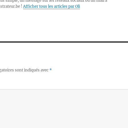
lus simple, un message sur les réseaux sociaux ou un mail à
ustrateur.be !
Afficher tous les articles par Oli
gatoires sont indiqués avec
*