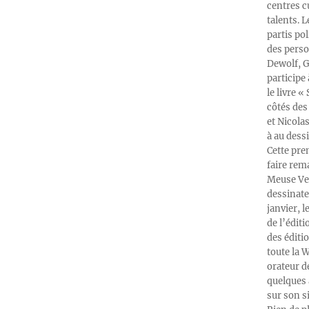
centres c
talents. 
partis po
des perso
Dewolf, G
participe
le livre 
côtés des 
et Nicola
à au dess
Cette pre
faire rema
Meuse Ver
dessinate
janvier, l
de l’édit
des éditi
toute la 
orateur d
quelques 
sur son s