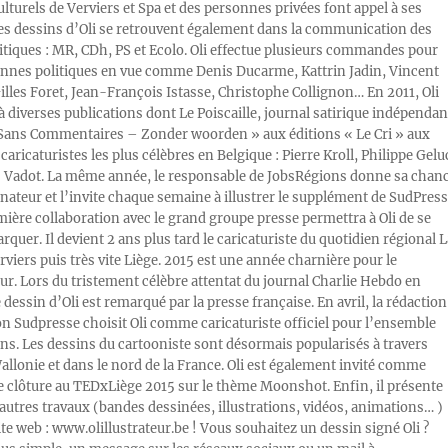
ulturels de Verviers et Spa et des personnes privées font appel à ses
Les dessins d’Oli se retrouvent également dans la communication des
litiques : MR, CDh, PS et Ecolo. Oli effectue plusieurs commandes pour
nnes politiques en vue comme Denis Ducarme, Kattrin Jadin, Vincent
illes Foret, Jean-François Istasse, Christophe Collignon… En 2011, Oli
 à diverses publications dont Le Poiscaille, journal satirique indépendan
« Sans Commentaires – Zonder woorden » aux éditions « Le Cri » aux
caricaturistes les plus célèbres en Belgique : Pierre Kroll, Philippe Gelu
s Vadot. La même année, le responsable de JobsRégions donne sa chan
inateur et l’invite chaque semaine à illustrer le supplément de SudPress
mière collaboration avec le grand groupe presse permettra à Oli de se
rquer. Il devient 2 ans plus tard le caricaturiste du quotidien régional L
viers puis très vite Liège. 2015 est une année charnière pour le
ur. Lors du tristement célèbre attentat du journal Charlie Hebdo en
e dessin d’Oli est remarqué par la presse française. En avril, la rédaction
ion Sudpresse choisit Oli comme caricaturiste officiel pour l’ensemble
ons. Les dessins du cartooniste sont désormais popularisés à travers
Wallonie et dans le nord de la France. Oli est également invité comme
e clôture au TEDxLiège 2015 sur le thème Moonshot. Enfin, il présente
autres travaux (bandes dessinées, illustrations, vidéos, animations… )
ite web : www.olillustrateur.be ! Vous souhaitez un dessin signé Oli ?