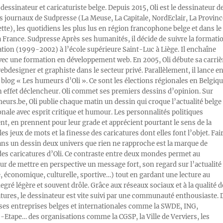
 dessinateur et caricaturiste belge. Depuis 2015, Oli est le dessinateur d
s journaux de Sudpresse (La Meuse, La Capitale, NordEclair, La Provinc
ette), les quotidiens les plus lus en région francophone belge et dans le
a France. Sudpresse Après ses humanités, il décide de suivre la formati
ration (1999-2002) à l’école supérieure Saint-Luc à Liège. Il enchaîne
vec une formation en développement web. En 2005, Oli débute sa carriè
designer et graphiste dans le secteur privé. Parallèlement, il lance e
blog « Les humeurs d’Oli ». Ce sont les élections régionales en Belgiq
n effet déclencheur. Oli commet ses premiers dessins d’opinion. Sur
rs.be, Oli publie chaque matin un dessin qui croque l’actualité belge 
onale avec esprit critique et humour. Les personnalités politiques
, en prennent pour leur grade et apprécient pourtant le sens de la
les jeux de mots et la finesse des caricatures dont elles font l’objet. Fai
ans un dessin deux univers que rien ne rapproche est la marque de
des caricatures d’Oli. Ce contraste entre deux mondes permet au
ur de mettre en perspective un message fort, son regard sur l’actualité
e, économique, culturelle, sportive…) tout en gardant une lecture au
egré légère et souvent drôle. Grâce aux réseaux sociaux et à la qualité d
atures, le dessinateur est vite suivi par une communauté enthousiaste. 
s entreprises belges et internationales comme la SWDE, ING,
Etape… des organisations comme la CGSP, la Ville de Verviers, les