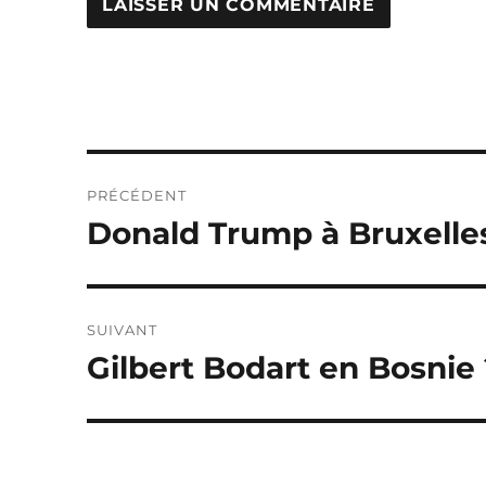
Navigation
PRÉCÉDENT
de
Donald Trump à Bruxelles 
Publication
précédente :
l’article
SUIVANT
Gilbert Bodart en Bosnie 
Publication
suivante :