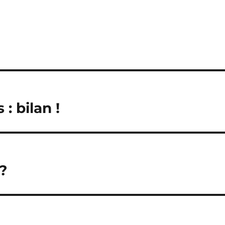
: bilan !
?