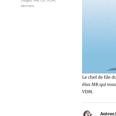
Degey
,
MR
,
Oli
,
VDM
,
Verviers
Le chef de file 
élus MR qui voud
VDM.
Auteur/