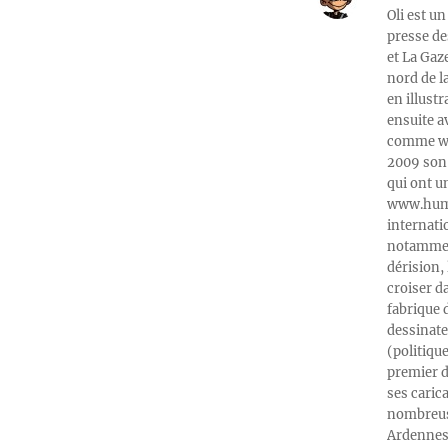
Oli est un
presse de
et La Gaz
nord de l
en illust
ensuite a
comme web
2009 son 
qui ont u
www.humeu
internati
notamment
dérision, 
croiser d
fabrique 
dessinate
(politiqu
premier d
ses caric
nombreuse
Ardennes-