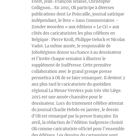
Foret, Jean-François Istasse, Christophe
Collignon… En 2011, Oli participe à diverses
publications dont Le Poiscaille, journal satirique
indépendant, le livre « Sans Commentaires –
Zonder woorden » aux éditions « Le Cri » aux
côtés des caricaturistes les plus célèbres en
Belgique : Pierre Kroll, Philippe Geluck et Nicolas
Vadot. La même année, le responsable de
JobsRégions donne sa chance à au dessinateur
et l’invite chaque semaine à illustrer le
supplément de SudPresse. Cette première
collaboration avec le grand groupe presse
permettra à Oli de se faire remarquer. Il devient 2
ans plus tard le caricaturiste du quotidien
régional La Meuse Verviers puis très vite Liège.
2015 est une année charnière pour le
dessinateur. Lors du tristement célèbre attentat
du journal Charlie Hebdo en janvier, le dessin
d’Oli est remarqué par la presse française. En
avril, la rédaction de l’édition Sudpresse choisit
Oli comme caricaturiste officiel pour l’ensemble
des éditions. Les dessins du cartooniste sont