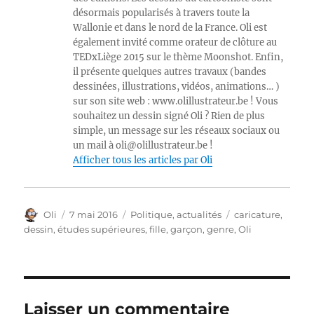
désormais popularisés à travers toute la
Wallonie et dans le nord de la France. Oli est
également invité comme orateur de clôture au
TEDxLiège 2015 sur le thème Moonshot. Enfin,
il présente quelques autres travaux (bandes
dessinées, illustrations, vidéos, animations… )
sur son site web : www.olillustrateur.be ! Vous
souhaitez un dessin signé Oli ? Rien de plus
simple, un message sur les réseaux sociaux ou
un mail à oli@olillustrateur.be !
Afficher tous les articles par Oli
Auteur
Publié
Catégories
Étiquettes
Oli
7 mai 2016
Politique, actualités
caricature
,
le
dessin
,
études supérieures
,
fille
,
garçon
,
genre
,
Oli
Laisser un commentaire