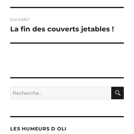
précédente :
l’article
SUIVANT
La fin des couverts jetables !
Publication
suivante :
RE
Recherche
pour :
LES HUMEURS D OLI