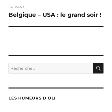
SUIVANT
Belgique – USA : le grand soir !
Publication
suivante :
RE
Recherche
pour :
LES HUMEURS D OLI