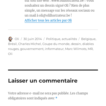
sur son site web : www.olillustrateur.be ! Vous
souhaitez un dessin signé Oli ? Rien de plus
simple, un message sur les réseaux sociaux ou
un mail à oli@olillustrateur.be !
Afficher tous les articles par Oli
Auteur
Publié
Catégories
Étiquettes
Oli
30 juin 2014
Politique, actualités
Belgique
,
le
Brésil
,
Charles Michel
,
Coupe du monde
,
dessin
,
diables
rouges
,
gouvernement
,
informateur
,
Marc Wilmots
,
MR
,
Oli
Laisser un commentaire
Votre adresse e-mail ne sera pas publiée.
Les champs
obligatoires sont indiqués avec
*