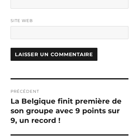
SITE WEB
Navigation
PRÉCÉDENT
de
La Belgique finit première de
Publication
précédente :
son groupe avec 9 points sur
l’article
9, un record !