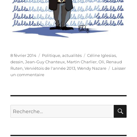
Publié
Catégories
Étiquettes
8 février 2014
Politique, actualités
Céline Iglesias
,
le
dessin
,
Jean-Guy Chanteux
,
Martin Charlier
,
Oli
,
Renaud
Ruten
,
Verviétois de l'année 2013
,
Wendy Nazare
Laisser
sur
un commentaire
Cérémonie
du
verviétois
de
l’année
RE
Recherche
2013
pour :
!